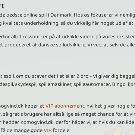
rt
 bedste online spil i Danmark. Hos os fokuserer vi nemlig p
kvalitets underholdning, så du virkelig får noget ud af at 
erfor altid ressourcer på at udvikle videre på vores eksist
t produceret af danske spiludviklere. Vi ved, at selv de all
spil, om du staver det i et eller 2 ord - vi giver dig begge! 
adespil, skydespil, spillemaskiner, spilleautomater, Bingo, ko
mogvind.dk køber et
VIP abonnement
, hvilket giver nogle 
r
, så gratis brugere har altså lige så meget chance for at vi
 hedder Komogvind.dk, derfor håber vi, at hvis du kan lide a
at få de mange gode
VIP
fordele!