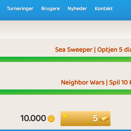
Turneringer
Brugere
Nyheder
Kontakt
Sea Sweeper | Optjen 5 d
Neighbor Wars | Spil 10
10.000
5