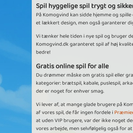
Spil hyggelige spil trygt og sikke
På Komogvind kan sidde hjemme og spille de
et lækkert design, men også garanterer dig 
Vi tænker hele tiden i nye spil og bruger d
Komogvind.dk garanteret spil af høj kvalite
bedre!
Gratis online spil for alle
Du drømmer måske om gratis spil eller gratis
kategorier: brætspil, kabale, puslespil, ark
der er noget for enhver smag.
Vi lever af, at mange glade brugere på Ko
af vores spil, de får ingen fordele i
Præmie
at uden VIP brugere, var der ikke noget der
vores arbejde, men selvfølgelig også for 