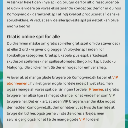
Vi tænker hele tiden i nye spil og bruger derfor altid ressourcer på
at udvikle videre på vores eksisterende koncepter. Derfor er du hos
Komogvind.dk garanteret spil af høj kvalitet produceret af danske
spiludviklere. Vi ved, at selv de allersjoveste spil på nettet kan blive
endnu bedre!
Gratis online spil for alle
Du drømmer måske om gratis spil eller gratisspil, om du staver det i
et eller 2 ord - vi giver dig begge! Vi tilbyder spil inden for
forskellige kategorier: brætspil, kabale, puslespil, arkadespil,
skydespil, spillemaskiner, spilleautomater, Bingo, kortspil, Sudoku,
Mahjong, Idle clicker m.m. Så der er noget for enhver smag.
Vi lever af, at mange glade brugere på Komogvind.dk køber et
VIP
abonnement
, hvilket giver nogle fordele inde på websitet, men
også i mange af vores spil, de får ingen fordele i
Præmier
, så gratis
brugere har altså lige så meget chance for at vinde her, som VIP
brugere har. Det er klart, at uden VIP brugere, var der ikke noget
der hedder Komogvind.dk, derfor håber vi, at hvis du kan lide at
bruge din tid her, også gerne vil støtte vores arbejde, men
selvfølgelig også for at få de mange gode
VIP
fordele!