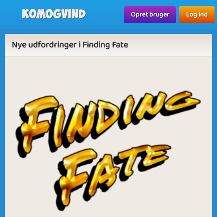
Komogvind
Opret bruger
Log ind
Nye udfordringer i Finding Fate