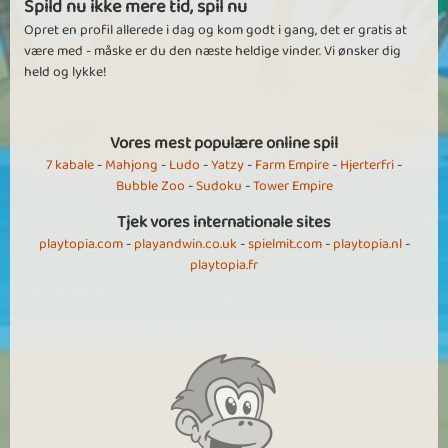
Spild nu ikke mere tid, spil nu
Opret en profil allerede i dag og kom godt i gang, det er gratis at
være med - måske er du den næste heldige vinder. Vi ønsker dig
held og lykke!
Vores mest populære online spil
7 kabale
-
Mahjong
-
Ludo
-
Yatzy
-
Farm Empire
-
Hjerterfri
-
Bubble Zoo
-
Sudoku
-
Tower Empire
Tjek vores internationale sites
playtopia.com
-
playandwin.co.uk
-
spielmit.com
-
playtopia.nl
-
playtopia.fr