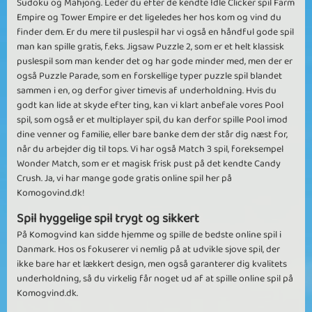
Sudoku og Mahjong. Leder du efter de kendte Idle Clicker spil Farm
Empire og Tower Empire er det ligeledes her hos kom og vind du
finder dem. Er du mere til puslespil har vi også en håndful gode spil
man kan spille gratis, f.eks. Jigsaw Puzzle 2, som er et helt klassisk
puslespil som man kender det og har gode minder med, men der er
også Puzzle Parade, som en forskellige typer puzzle spil blandet
sammen i en, og derfor giver timevis af underholdning. Hvis du
godt kan lide at skyde efter ting, kan vi klart anbefale vores Pool
spil, som også er et multiplayer spil, du kan derfor spille Pool imod
dine venner og familie, eller bare banke dem der står dig næst for,
når du arbejder dig til tops. Vi har også Match 3 spil, foreksempel
Wonder Match, som er et magisk frisk pust på det kendte Candy
Crush. Ja, vi har mange gode gratis online spil her på
Komogovind.dk!
Spil hyggelige spil trygt og sikkert
På Komogvind kan sidde hjemme og spille de bedste online spil i
Danmark. Hos os fokuserer vi nemlig på at udvikle sjove spil, der
ikke bare har et lækkert design, men også garanterer dig kvalitets
underholdning, så du virkelig får noget ud af at spille online spil på
Komogvind.dk.