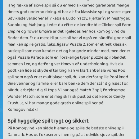
lang række af sjove spil, så du er med sikkerhed garanteret mange
timers god underholdning. Vi har alt fra klassiske spil og vores egen
udviklede versioner af 7 kabale, Ludo, Yatzy, Hjerterfri, Minestryger,
Sudoku og Mahjong. Leder du efter de kendte Idle Clicker spil Farm
Empire og Tower Empire er det ligeledes her hos kom og vind du
finder dem. Er du mere til puslespil har vi også en håndful gode spil
man kan spille gratis, f.eks. Jigsaw Puzzle 2, som er et helt klassisk
puslespil som man kender det og har gode minder med, men der er
også Puzzle Parade, som en forskellige typer puzzle spil blandet
sammen i en, og derfor giver timevis af underholdning. Hvis du
godt kan lide at skyde efter ting, kan vi klart anbefale vores Pool
spil, som også er et multiplayer spil, du kan derfor spille Pool imod
dine venner og familie, eller bare banke dem der står dig næst for,
når du arbejder dig til tops. Vi har også Match 3 spil, foreksempel
Wonder Match, som er et magisk frisk pust på det kendte Candy
Crush. Ja, vi har mange gode gratis online spil her på
Komogovind.dk!
Spil hyggelige spil trygt og sikkert
På Komogvind kan sidde hjemme og spille de bedste online spil i
Danmark. Hos os fokuserer vi nemlig på at udvikle sjove spil, der