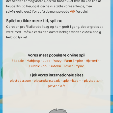
der hedder Komogvind.dk, derfor håber vi, at hvis du kan lide at
bruge din tid her, også gerne vil støtte vores arbejde, men
selvfølgelig også for at få de mange gode
VIP
fordele!
Spild nu ikke mere tid, spil nu
Opret en profil allerede i dag og kom godt i gang, det er gratis at
være med - måske er du den næste heldige vinder. Vi ønsker dig
held og lykke!
Vores mest populære online spil
7 kabale
-
Mahjong
-
Ludo
-
Yatzy
-
Farm Empire
-
Hjerterfri
-
Bubble Zoo
-
Sudoku
-
Tower Empire
Tjek vores internationale sites
playtopia.com
-
playandwin.co.uk
-
spielmit.com
-
playtopia.nl
-
playtopia.fr