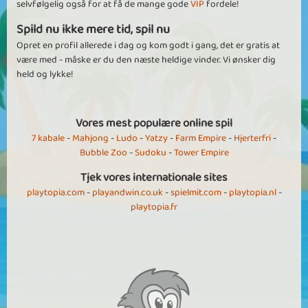
selvfølgelig også for at få de mange gode
VIP
fordele!
Spild nu ikke mere tid, spil nu
Opret en profil allerede i dag og kom godt i gang, det er gratis at
være med - måske er du den næste heldige vinder. Vi ønsker dig
held og lykke!
Vores mest populære online spil
7 kabale
-
Mahjong
-
Ludo
-
Yatzy
-
Farm Empire
-
Hjerterfri
-
Bubble Zoo
-
Sudoku
-
Tower Empire
Tjek vores internationale sites
playtopia.com
-
playandwin.co.uk
-
spielmit.com
-
playtopia.nl
-
playtopia.fr