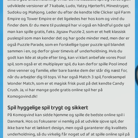
udviklede versioner af 7 kabale, Ludo, Yatzy, Hjerterfri, Minestryger,
Sudoku og Mahjong. Leder du efter de kendte Idle Clicker spil Farm
Empire og Tower Empire er det ligeledes her hos kom og vind du
finder dem. Er du mere til puslespil har vi også en håndful gode spil
man kan spille gratis, f.eks. Jigsaw Puzzle 2, som er et helt klassisk
puslespil som man kender det og har gode minder med, men der er
også Puzzle Parade, som en forskellige typer puzzle spil blandet
sammen i en, og derfor giver timevis af underholdning. Hvis du
godt kan lide at skyde efter ting, kan vi klart anbefale vores Pool
spil, som også er et multiplayer spil, du kan derfor spille Pool imod
dine venner og familie, eller bare banke dem der står dig næst for,
når du arbejder dig til tops. Vi har også Match 3 spil, foreksempel
Wonder Match, som er et magisk frisk pust på det kendte Candy
Crush. Ja, vi har mange gode gratis online spil her på
Komogovind.dk!
Spil hyggelige spil trygt og sikkert
På Komogvind kan sidde hjemme og spille de bedste online spil i
Danmark. Hos os fokuserer vi nemlig på at udvikle sjove spil, der
ikke bare har et lækkert design, men også garanterer dig kvalitets
underholdning, så du virkelig får noget ud af at spille online spil på