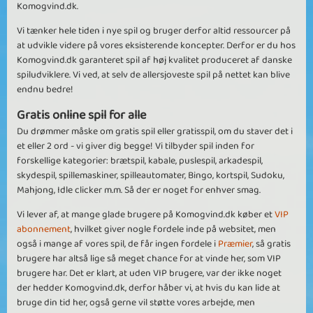
Komogvind.dk.
Vi tænker hele tiden i nye spil og bruger derfor altid ressourcer på
at udvikle videre på vores eksisterende koncepter. Derfor er du hos
Komogvind.dk garanteret spil af høj kvalitet produceret af danske
spiludviklere. Vi ved, at selv de allersjoveste spil på nettet kan blive
endnu bedre!
Gratis online spil for alle
Du drømmer måske om gratis spil eller gratisspil, om du staver det i
et eller 2 ord - vi giver dig begge! Vi tilbyder spil inden for
forskellige kategorier: brætspil, kabale, puslespil, arkadespil,
skydespil, spillemaskiner, spilleautomater, Bingo, kortspil, Sudoku,
Mahjong, Idle clicker m.m. Så der er noget for enhver smag.
Vi lever af, at mange glade brugere på Komogvind.dk køber et
VIP
abonnement
, hvilket giver nogle fordele inde på websitet, men
også i mange af vores spil, de får ingen fordele i
Præmier
, så gratis
brugere har altså lige så meget chance for at vinde her, som VIP
brugere har. Det er klart, at uden VIP brugere, var der ikke noget
der hedder Komogvind.dk, derfor håber vi, at hvis du kan lide at
bruge din tid her, også gerne vil støtte vores arbejde, men