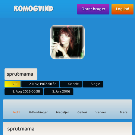
Komogvind
Opret bruger
Log ind
sprutmama
VIP
2. Nov, 1967, 58 år
Kvinde
Single
9. Aug, 2026 00:38
3. Jan, 2006
Profil
Udfordringer
Medaljer
Galleri
Venner
Mere
sprutmama