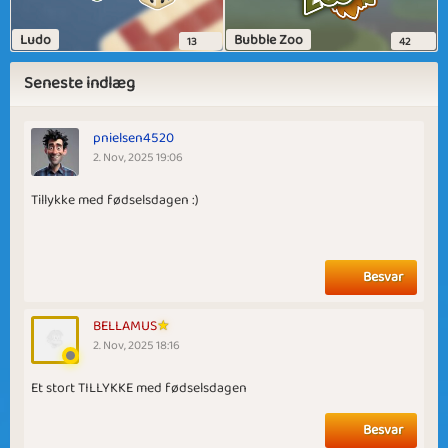
Ludo
Bubble Zoo
13
42
Seneste indlæg
pnielsen4520
2. Nov, 2025 19:06
Tillykke med fødselsdagen :)
Besvar
BELLAMUS
2. Nov, 2025 18:16
Et stort TILLYKKE med fødselsdagen
Besvar