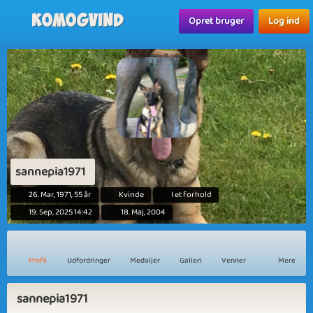
Komogvind
Opret bruger
Log ind
sannepia1971
26. Mar, 1971, 55 år
Kvinde
I et forhold
19. Sep, 2025 14:42
18. Maj, 2004
Profil
Udfordringer
Medaljer
Galleri
Venner
Mere
sannepia1971