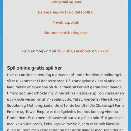
Spørgsmål og svar
Betingelser, vilkår og datapolitik
Privatlivspolitik
Abonnementsbetingelser
Følg Komogvind på
YouTube
,
Facebook
og
TikTok
Spil online gratis spil her
Hvis du ønsker spænding og masser af underholdende online spil,
så er du kommet til det rette sted. På Komogvind.dk har vi altid en
lang række af sjove spil, så du er med sikkerhed garanteret mange
timers god underholdning. Vi har alt fra klassiske spil og vores egen
udviklede versioner af 7 kabale, Ludo, Yatzy, Hjerterfri, Minestryger,
Sudoku og Mahjong. Leder du efter de kendte Idle Clicker spil Farm
Empire og Tower Empire er det ligeledes her hos kom og vind du
finder dem. Er du mere til puslespil har vi også en håndful gode spil
man kan spille gratis, f.eks. Jigsaw Puzzle 2, som er et helt klassisk
puslespil som man kender det og har gode minder med, men der er