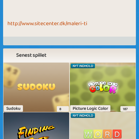
http://www.sitecenter.dk/maleri-ti
Senest spillet
NYT INDHOLD
Sudoku
Picture Logic Color
8
187
NYT INDHOLD