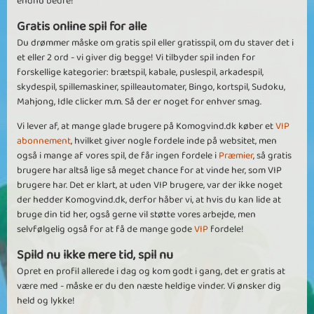
endnu bedre!
Gratis online spil for alle
Du drømmer måske om gratis spil eller gratisspil, om du staver det i
et eller 2 ord - vi giver dig begge! Vi tilbyder spil inden for
forskellige kategorier: brætspil, kabale, puslespil, arkadespil,
skydespil, spillemaskiner, spilleautomater, Bingo, kortspil, Sudoku,
Mahjong, Idle clicker m.m. Så der er noget for enhver smag.
Vi lever af, at mange glade brugere på Komogvind.dk køber et
VIP
abonnement
, hvilket giver nogle fordele inde på websitet, men
også i mange af vores spil, de får ingen fordele i
Præmier
, så gratis
brugere har altså lige så meget chance for at vinde her, som VIP
brugere har. Det er klart, at uden VIP brugere, var der ikke noget
der hedder Komogvind.dk, derfor håber vi, at hvis du kan lide at
bruge din tid her, også gerne vil støtte vores arbejde, men
selvfølgelig også for at få de mange gode
VIP
fordele!
Spild nu ikke mere tid, spil nu
Opret en profil allerede i dag og kom godt i gang, det er gratis at
være med - måske er du den næste heldige vinder. Vi ønsker dig
held og lykke!