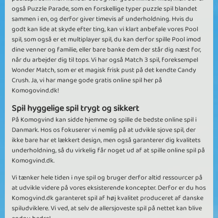
også Puzzle Parade, som en forskellige typer puzzle spil blandet
sammen i en, og derfor giver timevis af underholdning. Hvis du
godt kan lide at skyde efter ting, kan vi klart anbefale vores Pool
spil, som også er et multiplayer spil, du kan derfor spille Pool imod
dine venner og familie, eller bare banke dem der står dig næst for,
når du arbejder dig til tops. Vi har også Match 3 spil, foreksempel
Wonder Match, som er et magisk frisk pust på det kendte Candy
Crush. Ja, vi har mange gode gratis online spil her på
Komogovind.dk!
Spil hyggelige spil trygt og sikkert
På Komogvind kan sidde hjemme og spille de bedste online spil i
Danmark. Hos os fokuserer vi nemlig på at udvikle sjove spil, der
ikke bare har et lækkert design, men også garanterer dig kvalitets
underholdning, så du virkelig får noget ud af at spille online spil på
Komogvind.dk.
Vi tænker hele tiden i nye spil og bruger derfor altid ressourcer på
at udvikle videre på vores eksisterende koncepter. Derfor er du hos
Komogvind.dk garanteret spil af høj kvalitet produceret af danske
spiludviklere. Vi ved, at selv de allersjoveste spil på nettet kan blive