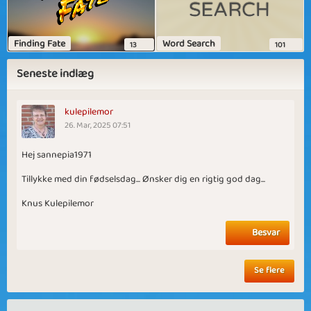
Finding Fate
Word Search
13
101
Seneste indlæg
kulepilemor
26. Mar, 2025 07:51
Hej sannepia1971
Tillykke med din fødselsdag... Ønsker dig en rigtig god dag...
Knus Kulepilemor
Besvar
Se flere