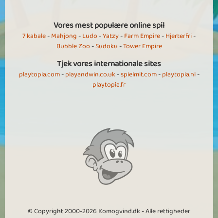
Vores mest populære online spil
7 kabale
-
Mahjong
-
Ludo
-
Yatzy
-
Farm Empire
-
Hjerterfri
-
Bubble Zoo
-
Sudoku
-
Tower Empire
Tjek vores internationale sites
playtopia.com
-
playandwin.co.uk
-
spielmit.com
-
playtopia.nl
-
playtopia.fr
© Copyright 2000-2026 Komogvind.dk - Alle rettigheder