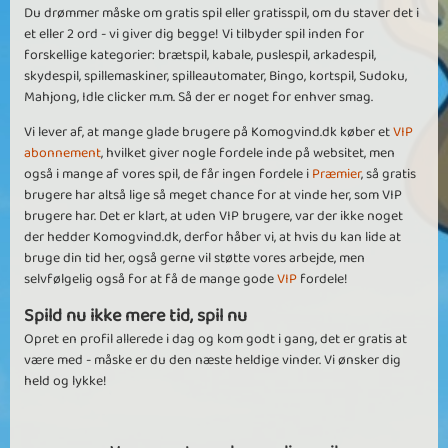
Du drømmer måske om gratis spil eller gratisspil, om du staver det i
et eller 2 ord - vi giver dig begge! Vi tilbyder spil inden for
forskellige kategorier: brætspil, kabale, puslespil, arkadespil,
skydespil, spillemaskiner, spilleautomater, Bingo, kortspil, Sudoku,
Mahjong, Idle clicker m.m. Så der er noget for enhver smag.
Vi lever af, at mange glade brugere på Komogvind.dk køber et
VIP
abonnement
, hvilket giver nogle fordele inde på websitet, men
også i mange af vores spil, de får ingen fordele i
Præmier
, så gratis
brugere har altså lige så meget chance for at vinde her, som VIP
brugere har. Det er klart, at uden VIP brugere, var der ikke noget
der hedder Komogvind.dk, derfor håber vi, at hvis du kan lide at
bruge din tid her, også gerne vil støtte vores arbejde, men
selvfølgelig også for at få de mange gode
VIP
fordele!
Spild nu ikke mere tid, spil nu
Opret en profil allerede i dag og kom godt i gang, det er gratis at
være med - måske er du den næste heldige vinder. Vi ønsker dig
held og lykke!