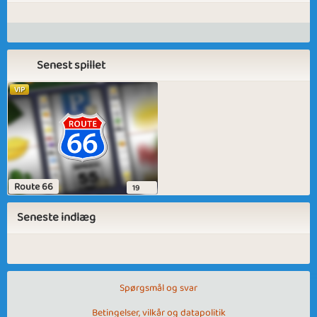
Senest spillet
VIP
Route 66
19
Seneste indlæg
Spørgsmål og svar
Betingelser, vilkår og datapolitik