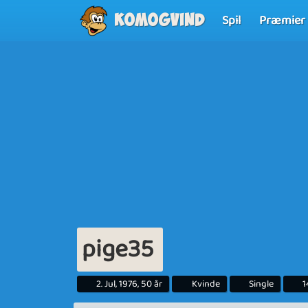
Spil
Præmier
Komogvind
pige35
2. Jul, 1976, 50 år
Kvinde
Single
1