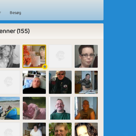
r
Besøg
enner (155)