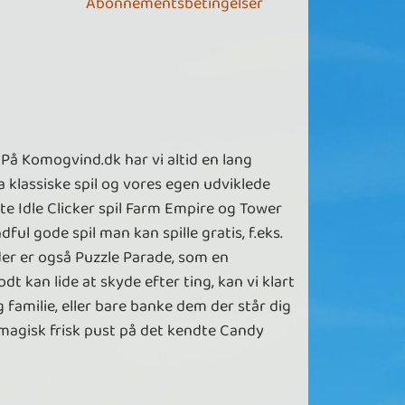
Abonnementsbetingelser
På Komogvind.dk har vi altid en lang
 klassiske spil og vores egen udviklede
dte Idle Clicker spil Farm Empire og Tower
ful gode spil man kan spille gratis, f.eks.
der er også Puzzle Parade, som en
t kan lide at skyde efter ting, kan vi klart
g familie, eller bare banke dem der står dig
t magisk frisk pust på det kendte Candy