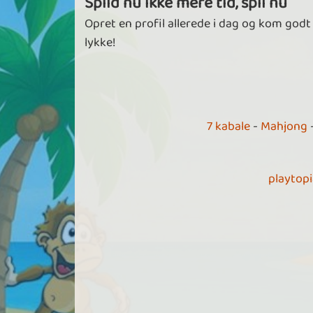
Spild nu ikke mere tid, spil nu
Opret en profil allerede i dag og kom godt
lykke!
7 kabale
-
Mahjong
playtop