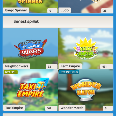
Bingo Spinner
Ludo
9
25
Senest spillet
Neighbor Wars
Farm Empire
32
431
NYT SPIL
NYT INDHOLD
Taxi Empire
Wonder Match
167
5