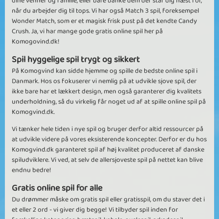
dine venner og familie, eller bare banke dem der står dig næst for,
når du arbejder dig til tops. Vi har også Match 3 spil, foreksempel
Wonder Match, som er et magisk frisk pust på det kendte Candy
Crush. Ja, vi har mange gode gratis online spil her på
Komogovind.dk!
Spil hyggelige spil trygt og sikkert
På Komogvind kan sidde hjemme og spille de bedste online spil i
Danmark. Hos os fokuserer vi nemlig på at udvikle sjove spil, der
ikke bare har et lækkert design, men også garanterer dig kvalitets
underholdning, så du virkelig får noget ud af at spille online spil på
Komogvind.dk.
Vi tænker hele tiden i nye spil og bruger derfor altid ressourcer på
at udvikle videre på vores eksisterende koncepter. Derfor er du hos
Komogvind.dk garanteret spil af høj kvalitet produceret af danske
spiludviklere. Vi ved, at selv de allersjoveste spil på nettet kan blive
endnu bedre!
Gratis online spil for alle
Du drømmer måske om gratis spil eller gratisspil, om du staver det i
et eller 2 ord - vi giver dig begge! Vi tilbyder spil inden for