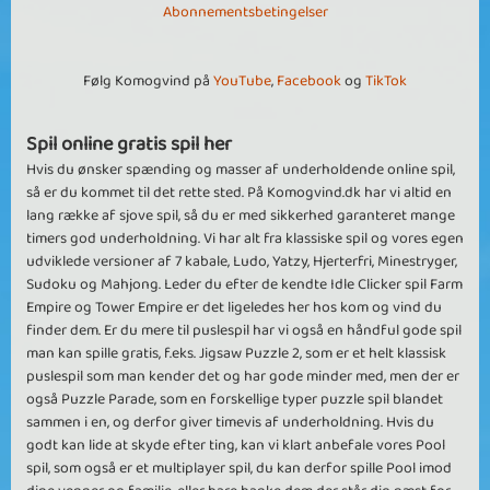
Abonnementsbetingelser
Følg Komogvind på
YouTube
,
Facebook
og
TikTok
Spil online gratis spil her
Hvis du ønsker spænding og masser af underholdende online spil,
så er du kommet til det rette sted. På Komogvind.dk har vi altid en
lang række af sjove spil, så du er med sikkerhed garanteret mange
timers god underholdning. Vi har alt fra klassiske spil og vores egen
udviklede versioner af 7 kabale, Ludo, Yatzy, Hjerterfri, Minestryger,
Sudoku og Mahjong. Leder du efter de kendte Idle Clicker spil Farm
Empire og Tower Empire er det ligeledes her hos kom og vind du
finder dem. Er du mere til puslespil har vi også en håndful gode spil
man kan spille gratis, f.eks. Jigsaw Puzzle 2, som er et helt klassisk
puslespil som man kender det og har gode minder med, men der er
også Puzzle Parade, som en forskellige typer puzzle spil blandet
sammen i en, og derfor giver timevis af underholdning. Hvis du
godt kan lide at skyde efter ting, kan vi klart anbefale vores Pool
spil, som også er et multiplayer spil, du kan derfor spille Pool imod