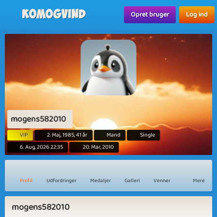
Komogvind
Opret bruger
Log ind
mogens582010
VIP
2. Maj, 1985, 41 år
Mand
Single
6. Aug, 2026 22:35
20. Mar, 2010
Profil
Udfordringer
Medaljer
Galleri
Venner
Mere
mogens582010