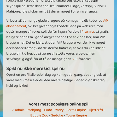
forskellige kategorier: brætspil, kabale, puslespil, arkadespil,
skydespil, spillemaskiner, spilleautomater, Bingo, kortspil, Sudoku,
Mahjong, Idle clicker m.m. Så der er noget for enhver smag.
Vi lever af, at mange glade brugere på Komogvind.dk køber et
VIP
abonnement
, hvilket giver nogle fordele inde på websitet, men
også i mange af vores spil, de får ingen fordele i
Præmier
, så gratis
brugere har altså lige så meget chance for at vinde her, som VIP
brugere har. Det er klart, at uden VIP brugere, var der ikke noget
der hedder Komogvind.dk, derfor håber vi, at hvis du kan lide at
bruge din tid her, også gerne vil støtte vores arbejde, men
selvfølgelig også for at få de mange gode
VIP
fordele!
Spild nu ikke mere tid, spil nu
Opret en profil allerede i dag og kom godt i gang, det er gratis at
være med - måske er du den næste heldige vinder. Vi ønsker dig
held og lykke!
Vores mest populære online spil
7 kabale
-
Mahjong
-
Ludo
-
Yatzy
-
Farm Empire
-
Hjerterfri
-
Bubble Zoo
-
Sudoku
-
Tower Empire