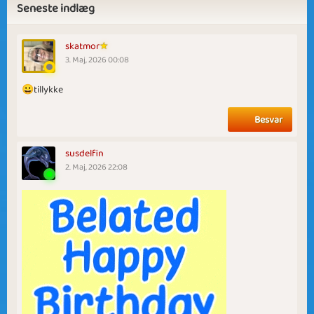
Seneste indlæg
skatmor
3. Maj, 2026 00:08
😀tillykke
Besvar
susdelfin
2. Maj, 2026 22:08