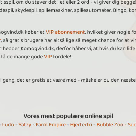
spil, om du staver det i et eller 2 ord - vi giver dig begge! 
adespil, skydespil, spillemaskiner, spilleautomater, Bingo, ko
mogvind.dk køber et
VIP abonnement
, hvilket giver nogle 
r
, så gratis brugere har altså lige så meget chance for at vi
 hedder Komogvind.dk, derfor håber vi, at hvis du kan lide a
at få de mange gode
VIP
fordele!
 i gang, det er gratis at være med - måske er du den næste 
Vores mest populære online spil
-
Ludo
-
Yatzy
-
Farm Empire
-
Hjerterfri
-
Bubble Zoo
-
Su