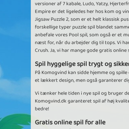
versioner af 7 kabale, Ludo, Yatzy, Hjerter
Empire er det ligeledes her hos kom og vind
Jigsaw Puzzle 2, som er et helt klassisk 
forskellige typer puzzle spil blandet samme
anbefale vores Pool spil, som også er et mu
næst for, når du arbejder dig til tops. Vi
Crush. Ja, vi har mange gode gratis online
Spil hyggelige spil trygt og sikke
På Komogvind kan sidde hjemme og spille de
et lækkert design, men også garanterer dig 
Vi tænker hele tiden i nye spil og bruger d
Komogvind.dk garanteret spil af høj kvalite
bedre!
Gratis online spil for alle