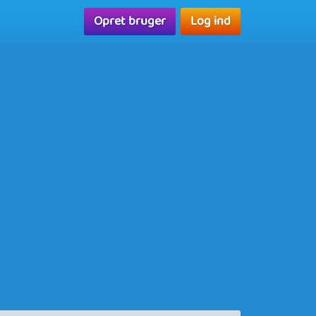
Opret bruger
Log ind