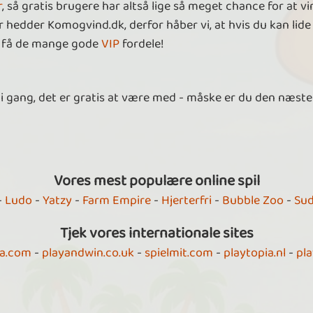
r
, så gratis brugere har altså lige så meget chance for at vi
 hedder Komogvind.dk, derfor håber vi, at hvis du kan lide a
at få de mange gode
VIP
fordele!
 i gang, det er gratis at være med - måske er du den næste 
Vores mest populære online spil
-
Ludo
-
Yatzy
-
Farm Empire
-
Hjerterfri
-
Bubble Zoo
-
Su
Tjek vores internationale sites
ia.com
-
playandwin.co.uk
-
spielmit.com
-
playtopia.nl
-
pla