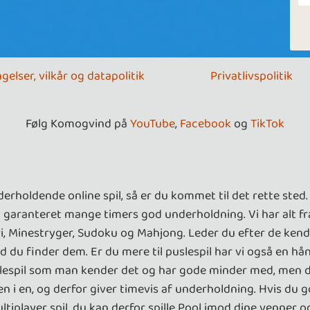
gelser, vilkår og datapolitik
Privatlivspolitik
Følg Komogvind på
YouTube
,
Facebook
og
TikTok
holdende online spil, så er du kommet til det rette sted. 
d garanteret mange timers god underholdning. Vi har alt fra
fri, Minestryger, Sudoku og Mahjong. Leder du efter de ken
 du finder dem. Er du mere til puslespil har vi også en hånd
puslespil som man kender det og har gode minder med, men 
n i en, og derfor giver timevis af underholdning. Hvis du god
ltiplayer spil, du kan derfor spille Pool imod dine venner o