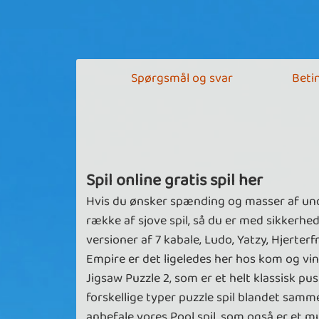
Spørgsmål og svar
Betin
Spil online gratis spil her
Hvis du ønsker spænding og masser af under
række af sjove spil, så du er med sikkerhe
versioner af 7 kabale, Ludo, Yatzy, Hjerter
Empire er det ligeledes her hos kom og vind
Jigsaw Puzzle 2, som er et helt klassisk 
forskellige typer puzzle spil blandet samme
anbefale vores Pool spil, som også er et mu