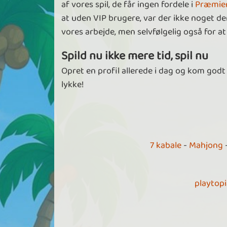
af vores spil, de får ingen fordele i
Præmie
at uden VIP brugere, var der ikke noget der
vores arbejde, men selvfølgelig også for 
Spild nu ikke mere tid, spil nu
Opret en profil allerede i dag og kom godt
lykke!
7 kabale
-
Mahjong
playtop