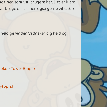
nde her, som VIP brugere har. Det er klart,
t bruge din tid her, også gerne vil støtte
heldige vinder. Vi ønsker dig held og
doku
-
Tower Empire
ytopia.fr