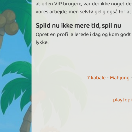
at uden VIP brugere, var der ikke noget der
vores arbejde, men selvfølgelig også for 
Spild nu ikke mere tid, spil nu
Opret en profil allerede i dag og kom godt
lykke!
7 kabale
-
Mahjong
playtop