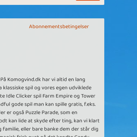
Abonnementsbetingelser
På Komogvind.dk har vi altid en lang
 klassiske spil og vores egen udviklede
dte Idle Clicker spil Farm Empire og Tower
ful gode spil man kan spille gratis, f.eks.
der er også Puzzle Parade, som en
t kan lide at skyde efter ting, kan vi klart
g familie, eller bare banke dem der står dig