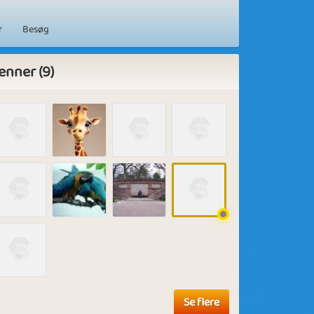
r
Besøg
enner (9)
Se flere