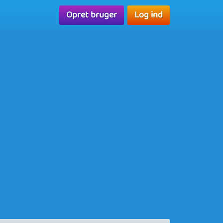
Opret bruger
Log ind