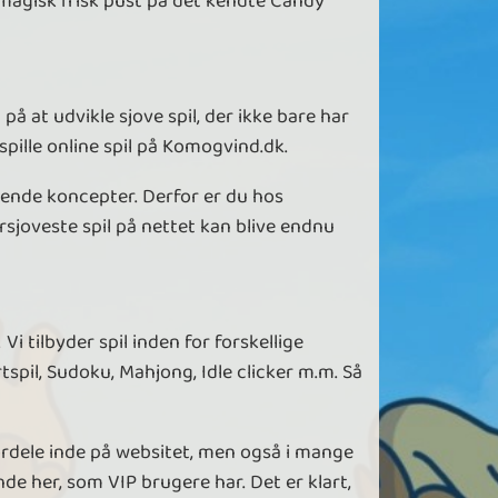
t magisk frisk pust på det kendte Candy
å at udvikle sjove spil, der ikke bare har
spille online spil på Komogvind.dk.
erende koncepter. Derfor er du hos
ersjoveste spil på nettet kan blive endnu
Vi tilbyder spil inden for forskellige
rtspil, Sudoku, Mahjong, Idle clicker m.m. Så
fordele inde på websitet, men også i mange
nde her, som VIP brugere har. Det er klart,