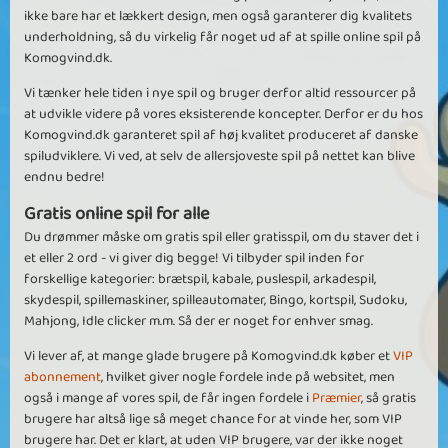
ikke bare har et lækkert design, men også garanterer dig kvalitets
underholdning, så du virkelig får noget ud af at spille online spil på
Komogvind.dk.
Vi tænker hele tiden i nye spil og bruger derfor altid ressourcer på
at udvikle videre på vores eksisterende koncepter. Derfor er du hos
Komogvind.dk garanteret spil af høj kvalitet produceret af danske
spiludviklere. Vi ved, at selv de allersjoveste spil på nettet kan blive
endnu bedre!
Gratis online spil for alle
Du drømmer måske om gratis spil eller gratisspil, om du staver det i
et eller 2 ord - vi giver dig begge! Vi tilbyder spil inden for
forskellige kategorier: brætspil, kabale, puslespil, arkadespil,
skydespil, spillemaskiner, spilleautomater, Bingo, kortspil, Sudoku,
Mahjong, Idle clicker m.m. Så der er noget for enhver smag.
Vi lever af, at mange glade brugere på Komogvind.dk køber et
VIP
abonnement
, hvilket giver nogle fordele inde på websitet, men
også i mange af vores spil, de får ingen fordele i
Præmier
, så gratis
brugere har altså lige så meget chance for at vinde her, som VIP
brugere har. Det er klart, at uden VIP brugere, var der ikke noget