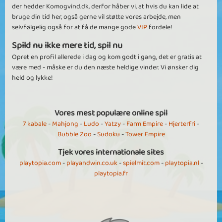
der hedder Komogvind.dk, derfor håber vi, at hvis du kan lide at
bruge din tid her, også gerne vil støtte vores arbejde, men
selvfølgelig også for at få de mange gode
VIP
fordele!
Spild nu ikke mere tid, spil nu
Opret en profil allerede i dag og kom godt i gang, det er gratis at
være med - måske er du den næste heldige vinder. Vi ønsker dig
held og lykke!
Vores mest populære online spil
7 kabale
-
Mahjong
-
Ludo
-
Yatzy
-
Farm Empire
-
Hjerterfri
-
Bubble Zoo
-
Sudoku
-
Tower Empire
Tjek vores internationale sites
playtopia.com
-
playandwin.co.uk
-
spielmit.com
-
playtopia.nl
-
playtopia.fr