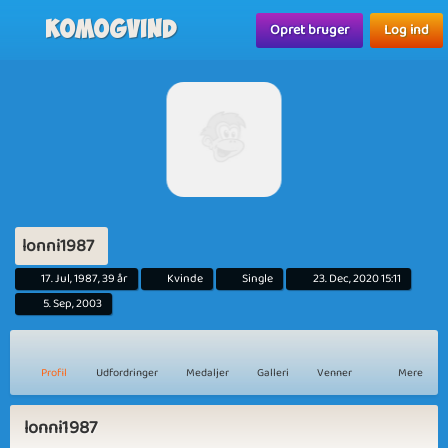
Komogvind
Opret bruger
Log ind
lonni1987
17. Jul, 1987, 39 år
Kvinde
Single
23. Dec, 2020 15:11
5. Sep, 2003
Profil
Udfordringer
Medaljer
Galleri
Venner
Mere
lonni1987