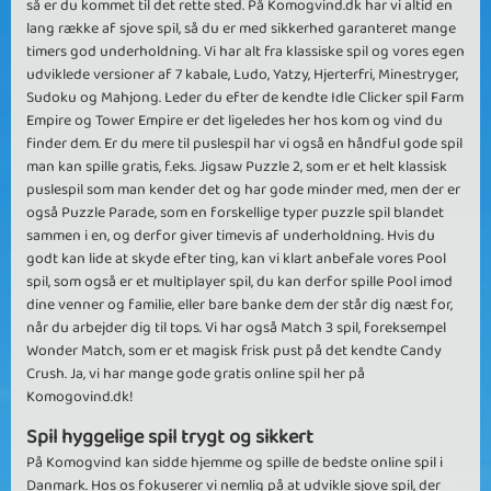
så er du kommet til det rette sted. På Komogvind.dk har vi altid en
lang række af sjove spil, så du er med sikkerhed garanteret mange
timers god underholdning. Vi har alt fra klassiske spil og vores egen
udviklede versioner af 7 kabale, Ludo, Yatzy, Hjerterfri, Minestryger,
Sudoku og Mahjong. Leder du efter de kendte Idle Clicker spil Farm
Empire og Tower Empire er det ligeledes her hos kom og vind du
finder dem. Er du mere til puslespil har vi også en håndful gode spil
man kan spille gratis, f.eks. Jigsaw Puzzle 2, som er et helt klassisk
puslespil som man kender det og har gode minder med, men der er
også Puzzle Parade, som en forskellige typer puzzle spil blandet
sammen i en, og derfor giver timevis af underholdning. Hvis du
godt kan lide at skyde efter ting, kan vi klart anbefale vores Pool
spil, som også er et multiplayer spil, du kan derfor spille Pool imod
dine venner og familie, eller bare banke dem der står dig næst for,
når du arbejder dig til tops. Vi har også Match 3 spil, foreksempel
Wonder Match, som er et magisk frisk pust på det kendte Candy
Crush. Ja, vi har mange gode gratis online spil her på
Komogovind.dk!
Spil hyggelige spil trygt og sikkert
På Komogvind kan sidde hjemme og spille de bedste online spil i
Danmark. Hos os fokuserer vi nemlig på at udvikle sjove spil, der