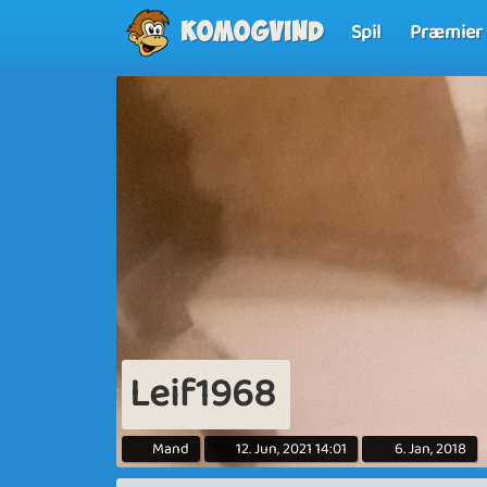
Spil
Præmier
Komogvind
Leif1968
Mand
12. Jun, 2021 14:01
6. Jan, 2018