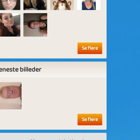
Se flere
eneste billeder
Se flere