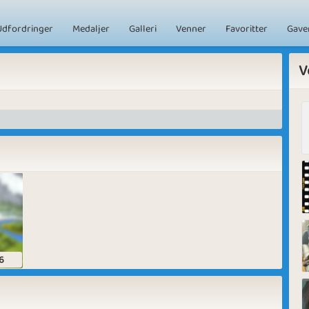
Udfordringer
Medaljer
Galleri
Venner
Favoritter
Gave
V
6