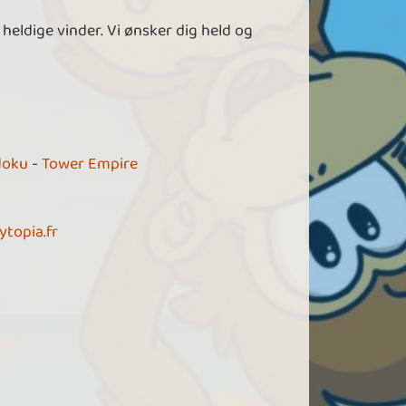
heldige vinder. Vi ønsker dig held og
doku
-
Tower Empire
ytopia.fr