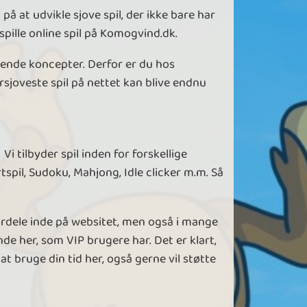
å at udvikle sjove spil, der ikke bare har
spille online spil på Komogvind.dk.
erende koncepter. Derfor er du hos
ersjoveste spil på nettet kan blive endnu
Vi tilbyder spil inden for forskellige
rtspil, Sudoku, Mahjong, Idle clicker m.m. Så
fordele inde på websitet, men også i mange
nde her, som VIP brugere har. Det er klart,
t bruge din tid her, også gerne vil støtte