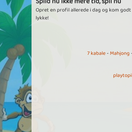
Spild nu ikke mere tid, spil nu
Opret en profil allerede i dag og kom godt
lykke!
7 kabale
-
Mahjong
playtop