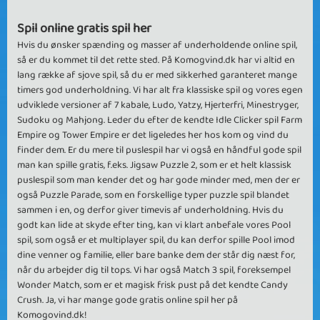
Spil online gratis spil her
Hvis du ønsker spænding og masser af underholdende online spil,
så er du kommet til det rette sted. På Komogvind.dk har vi altid en
lang række af sjove spil, så du er med sikkerhed garanteret mange
timers god underholdning. Vi har alt fra klassiske spil og vores egen
udviklede versioner af 7 kabale, Ludo, Yatzy, Hjerterfri, Minestryger,
Sudoku og Mahjong. Leder du efter de kendte Idle Clicker spil Farm
Empire og Tower Empire er det ligeledes her hos kom og vind du
finder dem. Er du mere til puslespil har vi også en håndful gode spil
man kan spille gratis, f.eks. Jigsaw Puzzle 2, som er et helt klassisk
puslespil som man kender det og har gode minder med, men der er
også Puzzle Parade, som en forskellige typer puzzle spil blandet
sammen i en, og derfor giver timevis af underholdning. Hvis du
godt kan lide at skyde efter ting, kan vi klart anbefale vores Pool
spil, som også er et multiplayer spil, du kan derfor spille Pool imod
dine venner og familie, eller bare banke dem der står dig næst for,
når du arbejder dig til tops. Vi har også Match 3 spil, foreksempel
Wonder Match, som er et magisk frisk pust på det kendte Candy
Crush. Ja, vi har mange gode gratis online spil her på
Komogovind.dk!