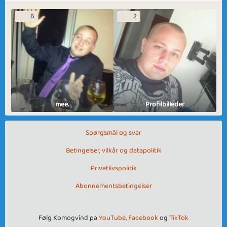
6
2
mee.
Profilbilleder
Spørgsmål og svar
Betingelser, vilkår og datapolitik
Privatlivspolitik
Abonnementsbetingelser
Følg Komogvind på
YouTube
,
Facebook
og
TikTok