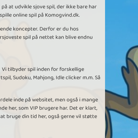
å at udvikle sjove spil, der ikke bare har
spille online spil på Komogvind.dk.
erende koncepter. Derfor er du hos
ersjoveste spil på nettet kan blive endnu
Vi tilbyder spil inden for forskellige
rtspil, Sudoku, Mahjong, Idle clicker m.m. Så
fordele inde på websitet, men også i mange
nde her, som VIP brugere har. Det er klart,
t bruge din tid her, også gerne vil støtte