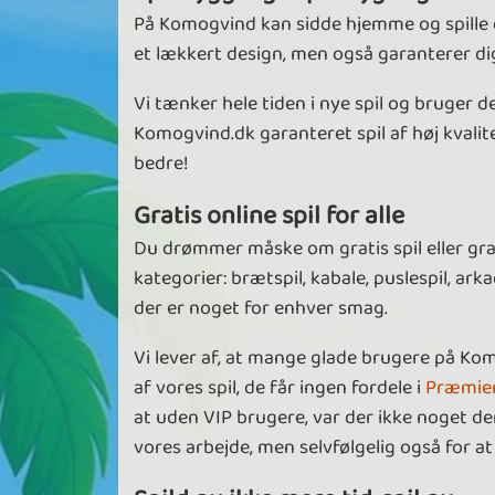
På Komogvind kan sidde hjemme og spille de
et lækkert design, men også garanterer dig 
Vi tænker hele tiden i nye spil og bruger d
Komogvind.dk garanteret spil af høj kvalite
bedre!
Gratis online spil for alle
Du drømmer måske om gratis spil eller gratis
kategorier: brætspil, kabale, puslespil, ark
der er noget for enhver smag.
Vi lever af, at mange glade brugere på Ko
af vores spil, de får ingen fordele i
Præmie
at uden VIP brugere, var der ikke noget der
vores arbejde, men selvfølgelig også for 