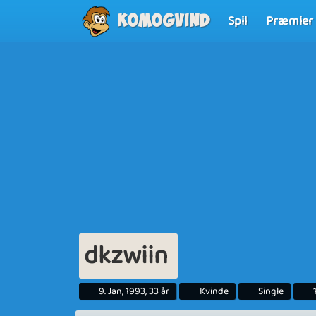
Spil
Præmier
Komogvind
dkzwiin
9. Jan, 1993, 33 år
Kvinde
Single