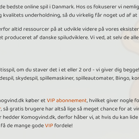
 bedste online spil i Danmark. Hos os fokuserer vi nemlig p
kvalitets underholdning, så du virkelig får noget ud af at 
erfor altid ressourcer på at udvikle videre på vores eksist
t produceret af danske spiludviklere. Vi ved, at selv de all
spil, om du staver det i et eller 2 ord - vi giver dig begge! 
adespil, skydespil, spillemaskiner, spilleautomater, Bingo, ko
mogvind.dk køber et
VIP abonnement
, hvilket giver nogle 
r
, så gratis brugere har altså lige så meget chance for at vi
 hedder Komogvind.dk, derfor håber vi, at hvis du kan lide a
at få de mange gode
VIP
fordele!