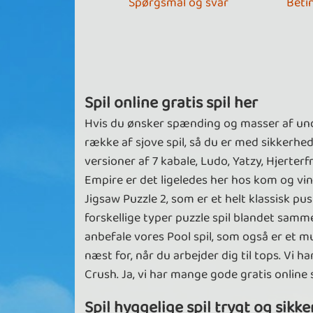
Spørgsmål og svar
Betin
Spil online gratis spil her
Hvis du ønsker spænding og masser af under
række af sjove spil, så du er med sikkerhe
versioner af 7 kabale, Ludo, Yatzy, Hjerter
Empire er det ligeledes her hos kom og vind
Jigsaw Puzzle 2, som er et helt klassisk 
forskellige typer puzzle spil blandet samme
anbefale vores Pool spil, som også er et mu
næst for, når du arbejder dig til tops. Vi
Crush. Ja, vi har mange gode gratis online
Spil hyggelige spil trygt og sikke