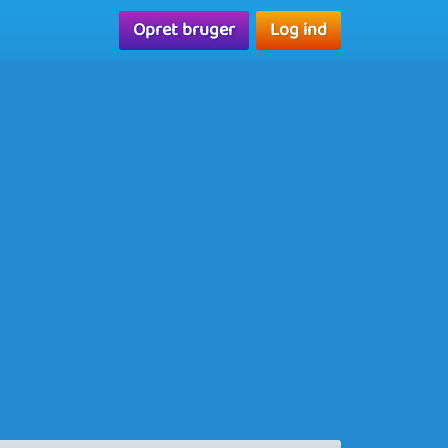
Opret bruger
Log ind