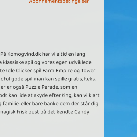
Abonnementsbetingelser
På Komogvind.dk har vi altid en lang
 klassiske spil og vores egen udviklede
dte Idle Clicker spil Farm Empire og Tower
ful gode spil man kan spille gratis, f.eks.
der er også Puzzle Parade, som en
t kan lide at skyde efter ting, kan vi klart
g familie, eller bare banke dem der står dig
t magisk frisk pust på det kendte Candy