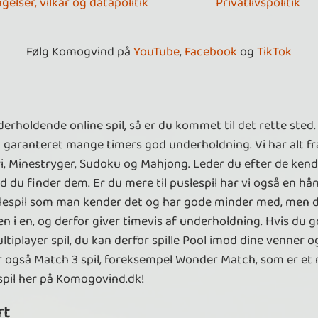
gelser, vilkår og datapolitik
Privatlivspolitik
Følg Komogvind på
YouTube
,
Facebook
og
TikTok
holdende online spil, så er du kommet til det rette sted. 
d garanteret mange timers god underholdning. Vi har alt fra
fri, Minestryger, Sudoku og Mahjong. Leder du efter de ken
 du finder dem. Er du mere til puslespil har vi også en hånd
puslespil som man kender det og har gode minder med, men 
n i en, og derfor giver timevis af underholdning. Hvis du god
ltiplayer spil, du kan derfor spille Pool imod dine venner o
 har også Match 3 spil, foreksempel Wonder Match, som er e
 spil her på Komogovind.dk!
rt