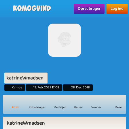
Komogvind
Opret bruger
Log ind
katrineWmadsen
Kvinde
13. Feb, 2022 17:08
28. Dec, 2018
Profil
Udfordringer
Medaljer
Galleri
Venner
Mere
katrineWmadsen