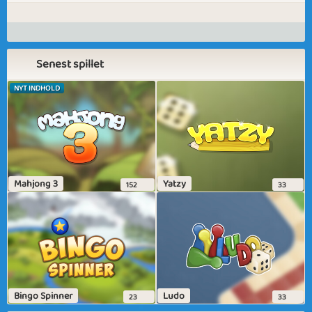
Senest spillet
NYT INDHOLD
Mahjong 3
Yatzy
152
33
Bingo Spinner
Ludo
23
33