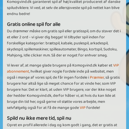
Komogvind.dk garanteret spil af høj kvalitet produceret af danske
spiludviklere. Vi ved, at selv de allersjoveste spil på nettet kan blive
endnu bedre!
Gratis online spil for alle
Du drømmer måske om gratis spil eller gratisspil, om du staver det i
et eller 2 ord - vi giver dig begge! Vi tilbyder spil inden for
forskellige kategorier: brætspil, kabale, puslespil, arkadespil,
skydespil, spillemaskiner, spilleautomater, Bingo, kortspil, Sudoku,
Mahjong, Idle clicker m.m. Så der er noget for enhver smag.
Vi lever af, at mange glade brugere på Komogvind.dk køber et
VIP
abonnement
, hvilket giver nogle fordele inde på websitet, men
også i mange af vores spil, de får ingen fordele i
Præmier
, så gratis
brugere har altså lige så meget chance for at vinde her, som VIP
brugere har. Det er klart, at uden VIP brugere, var der ikke noget
der hedder Komogvind.dk, derfor håber vi, at hvis du kan lide at
bruge din tid her, også gerne vil støtte vores arbejde, men
selvfølgelig også for at få de mange gode
VIP
fordele!
Spild nu ikke mere tid, spil nu
Opret en profil allerede i dag og kom godt i gang, det er gratis at