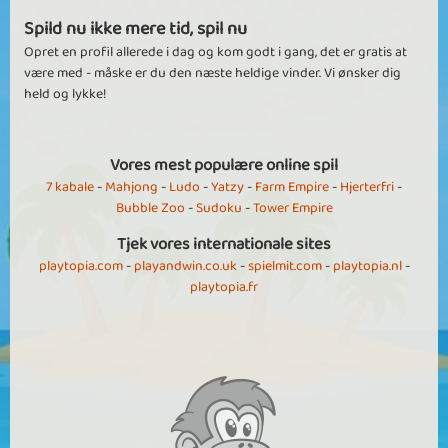
Spild nu ikke mere tid, spil nu
Opret en profil allerede i dag og kom godt i gang, det er gratis at
være med - måske er du den næste heldige vinder. Vi ønsker dig
held og lykke!
Vores mest populære online spil
7 kabale
-
Mahjong
-
Ludo
-
Yatzy
-
Farm Empire
-
Hjerterfri
-
Bubble Zoo
-
Sudoku
-
Tower Empire
Tjek vores internationale sites
playtopia.com
-
playandwin.co.uk
-
spielmit.com
-
playtopia.nl
-
playtopia.fr