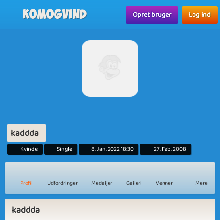
Komogvind
Opret bruger
Log ind
kaddda
Kvinde
Single
8. Jan, 2022 18:30
27. Feb, 2008
Profil
Udfordringer
Medaljer
Galleri
Venner
Mere
kaddda