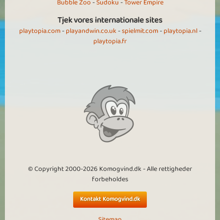
Bubble Zoo
-
Sudoku
-
Tower Empire
Tjek vores internationale sites
playtopia.com
-
playandwin.co.uk
-
spielmit.com
-
playtopia.nl
-
playtopia.fr
© Copyright 2000-2026 Komogvind.dk - Alle rettigheder
forbeholdes
Kontakt Komogvind.dk
Sitemap