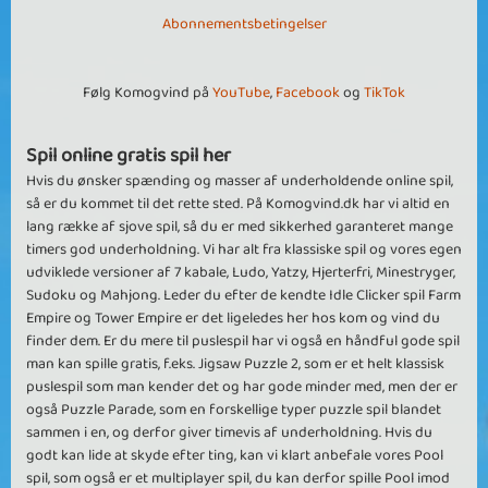
Abonnementsbetingelser
Følg Komogvind på
YouTube
,
Facebook
og
TikTok
Spil online gratis spil her
Hvis du ønsker spænding og masser af underholdende online spil,
så er du kommet til det rette sted. På Komogvind.dk har vi altid en
lang række af sjove spil, så du er med sikkerhed garanteret mange
timers god underholdning. Vi har alt fra klassiske spil og vores egen
udviklede versioner af 7 kabale, Ludo, Yatzy, Hjerterfri, Minestryger,
Sudoku og Mahjong. Leder du efter de kendte Idle Clicker spil Farm
Empire og Tower Empire er det ligeledes her hos kom og vind du
finder dem. Er du mere til puslespil har vi også en håndful gode spil
man kan spille gratis, f.eks. Jigsaw Puzzle 2, som er et helt klassisk
puslespil som man kender det og har gode minder med, men der er
også Puzzle Parade, som en forskellige typer puzzle spil blandet
sammen i en, og derfor giver timevis af underholdning. Hvis du
godt kan lide at skyde efter ting, kan vi klart anbefale vores Pool
spil, som også er et multiplayer spil, du kan derfor spille Pool imod