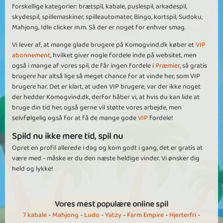
forskellige kategorier: brætspil, kabale, puslespil, arkadespil,
skydespil, spillemaskiner, spilleautomater, Bingo, kortspil, Sudoku,
Mahjong, Idle clicker m.m. Så der er noget for enhver smag.
Vi lever af, at mange glade brugere på Komogvind.dk køber et
VIP
abonnement
, hvilket giver nogle fordele inde på websitet, men
også i mange af vores spil, de får ingen fordele i
Præmier
, så gratis
brugere har altså lige så meget chance for at vinde her, som VIP
brugere har. Det er klart, at uden VIP brugere, var der ikke noget
der hedder Komogvind.dk, derfor håber vi, at hvis du kan lide at
bruge din tid her, også gerne vil støtte vores arbejde, men
selvfølgelig også for at få de mange gode
VIP
fordele!
Spild nu ikke mere tid, spil nu
Opret en profil allerede i dag og kom godt i gang, det er gratis at
være med - måske er du den næste heldige vinder. Vi ønsker dig
held og lykke!
Vores mest populære online spil
7 kabale
-
Mahjong
-
Ludo
-
Yatzy
-
Farm Empire
-
Hjerterfri
-