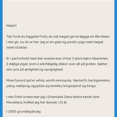
Hejsa!!
Tak fordi du kiggede forbi, du må meget gerne lægge en lille hilsen
i min gb. nu du er her. Jeg er en glad og positiv pige med meget
nemt til latter.
Er i parforhold med den eneste ene. Vi har 3 store børn tilsammen,
3 dejlige piger, som vi selvfølgelig elsker over alt på jorden. Sætter
stor pris på ærlighed og oprigtighed.
Mine favorit spil er whist, world monopoly, hjerterfri, backgammon,
yatzy, mahjong, egyptian pyramides, bingospind og bingo.
I min fritid underviser jeg i Orientalsk Dans bedre kendt som
Mavedans, hvilket jeg har danset i 2
år.
5
I 2005 grundlagde jeg