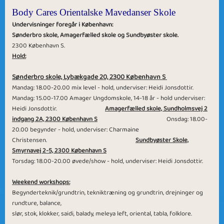
Body Cares Orientalske Mavedanser Skole
Undervisninger foregår i København:
Sønderbr
o skole, Amagerfælled
skole og Sundbyøster skole.
2300 København S.
Hold:
Sønderbro skole, Lybækgade 20, 2300 København S
Mandag: 1
8
.00-2
0
.00 mix level - hold, underviser: Heidi Jons
dottir.
Mandag: 15.00-17.00 Amager Ungdomskole, 14-18 år
- hold underviser:
Heidi Jons
dottir.
Amagerfælled skole, Sundholmsvej 2
indgang 2A,
2300 København S
Onsdag:
1
8
.00-
2
0
.00
begynder
- hold, underviser: Charm
aine
Ch
ristensen
.
Sundbyøster Skole,
Smyrnavej 2-5,
2300 København S
Torsdag:
1
8
.00-2
0
.00 øvede/show - hold, underviser: Heidi Jons
dottir.
Weekend workshops:
Begynderteknik/grundtrin, tekniktræning og grundtrin, drejninger og
rundture, balance,
slør, stok, klokker, saidi, balady, meleya left, oriental, tabla, folklore.