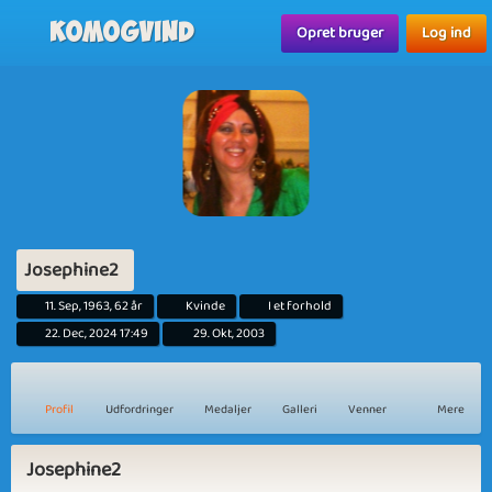
Komogvind
Opret bruger
Log ind
Josephine2
11. Sep, 1963, 62 år
Kvinde
I et forhold
22. Dec, 2024 17:49
29. Okt, 2003
Profil
Udfordringer
Medaljer
Galleri
Venner
Mere
Josephine2