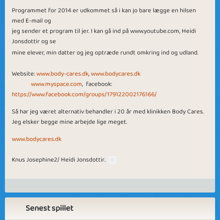
Programmet for 20
14
er udkommet så i kan jo bare lægge en hilsen
med E-mail og
jeg sender et program til jer. I kan gå ind på www.youtube.com, Heidi
Jonsdottir
og se
mine elever, min datter og
jeg
optræde rundt omkring ind og udland.
Website:
www.body-cares.dk
,
www.bodycares.dk
www.myspace.com
, facebook:
https://www.facebook.com/groups/179122002176166/
Så har jeg været alternativ behandler i 20 år med klinikken Body Cares.
Jeg elsker begge mine arbejde lige meget.
www.bodycares.dk
.
Knus Josephine2/
Heidi Jonsdottir
Senest spillet