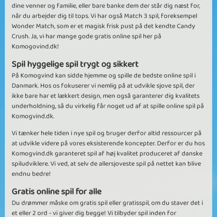
dine venner og familie, eller bare banke dem der står dig næst for,
når du arbejder dig til tops. Vi har også Match 3 spil, foreksempel
Wonder Match, som er et magisk frisk pust på det kendte Candy
Crush. Ja, vi har mange gode gratis online spil her på
Komogovind.dk!
Spil hyggelige spil trygt og sikkert
På Komogvind kan sidde hjemme og spille de bedste online spil i
Danmark. Hos os fokuserer vi nemlig på at udvikle sjove spil, der
ikke bare har et lækkert design, men også garanterer dig kvalitets
underholdning, så du virkelig får noget ud af at spille online spil på
Komogvind.dk.
Vi tænker hele tiden i nye spil og bruger derfor altid ressourcer på
at udvikle videre på vores eksisterende koncepter. Derfor er du hos
Komogvind.dk garanteret spil af høj kvalitet produceret af danske
spiludviklere. Vi ved, at selv de allersjoveste spil på nettet kan blive
endnu bedre!
Gratis online spil for alle
Du drømmer måske om gratis spil eller gratisspil, om du staver det i
et eller 2 ord - vi giver dig begge! Vi tilbyder spil inden for