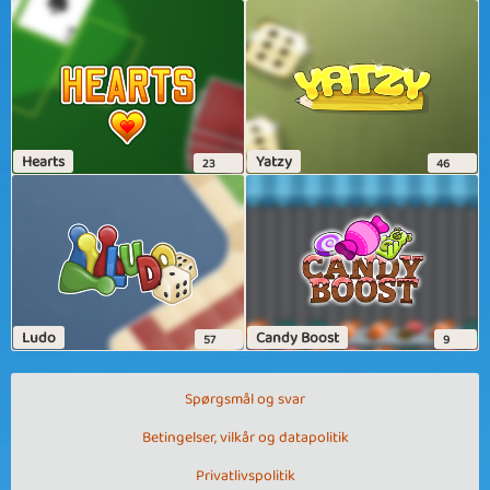
Hearts
Yatzy
23
46
Ludo
Candy Boost
57
9
Spørgsmål og svar
Betingelser, vilkår og datapolitik
Privatlivspolitik