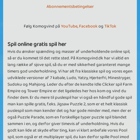
Abonnementsbetingelser
Følg Komogvind på
YouTube
,
Facebook
og
TikTok
Spil online gratis spil her
Hvis du ønsker spænding og masser af underholdende online spil,
så er du kommet til det rette sted. På Komogvind.dk har vi altid en
lang række af sjove spil, så du er med sikkerhed garanteret mange
timers god underholdning. Vi har alt fra klassiske spil og vores egen
udviklede versioner af 7 kabale, Ludo, Yatzy, Hjerterfri, Minestryger,
Sudoku og Mahjong. Leder du efter de kendte Idle Clicker spil Farm
Empire og Tower Empire er det ligeledes her hos kom og vind du
finder dem. Er du mere til puslespil har vi også en håndful gode spil
man kan spille gratis, f.eks. Jigsaw Puzzle 2, som er et helt klassisk
puslespil som man kender det og har gode minder med, men der er
også Puzzle Parade, som en forskellige typer puzzle spil blandet
sammen i en, og derfor giver timevis af underholdning. Hvis du
godt kan lide at skyde efter ting, kan vi klart anbefale vores Pool
spil, som også er et multiplayer spil, du kan derfor spille Pool imod