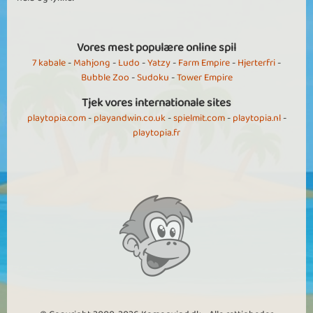
Vores mest populære online spil
7 kabale
-
Mahjong
-
Ludo
-
Yatzy
-
Farm Empire
-
Hjerterfri
-
Bubble Zoo
-
Sudoku
-
Tower Empire
Tjek vores internationale sites
playtopia.com
-
playandwin.co.uk
-
spielmit.com
-
playtopia.nl
-
playtopia.fr