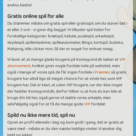
endnu bedre!
Gratis online spil for alle
Du drømmer måske om gratis spil eller gratisspil, om du staver det i
et eller 2 ord - vi giver dig begge! Vi tilbyder spil inden for
forskellige kategorier: brætspil, kabale, puslespil, arkadespil,
skydespil, spillemaskiner, spilleautomater, Bingo, kortspil, Sudoku,
Mahjong, Idle clicker m.m. Så der er noget for enhver smag.
Vi lever af, at mange glade brugere på Komogvind.dk køber et
VIP
abonnement
, hvilket giver nogle fordele inde på websitet, men
også i mange af vores spil, de får ingen fordele i
Præmier
, så gratis
brugere har altså lige så meget chance for at vinde her, som VIP
brugere har. Det er klart, at uden VIP brugere, var der ikke noget
der hedder Komogvind.dk, derfor håber vi, at hvis du kan lide at
bruge din tid her, også gerne vil støtte vores arbejde, men
selvfølgelig også for at få de mange gode
VIP
fordele!
Spild nu ikke mere tid, spil nu
Opret en profil allerede i dag og kom godt i gang, det er gratis at
være med - måske er du den næste heldige vinder. Vi ønsker dig
held og lykke!