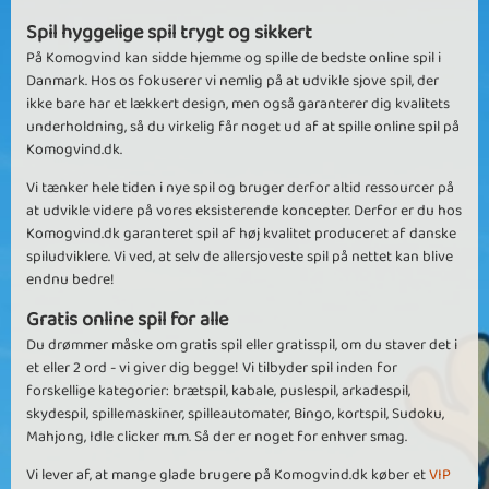
Spil hyggelige spil trygt og sikkert
På Komogvind kan sidde hjemme og spille de bedste online spil i
Danmark. Hos os fokuserer vi nemlig på at udvikle sjove spil, der
ikke bare har et lækkert design, men også garanterer dig kvalitets
underholdning, så du virkelig får noget ud af at spille online spil på
Komogvind.dk.
Vi tænker hele tiden i nye spil og bruger derfor altid ressourcer på
at udvikle videre på vores eksisterende koncepter. Derfor er du hos
Komogvind.dk garanteret spil af høj kvalitet produceret af danske
spiludviklere. Vi ved, at selv de allersjoveste spil på nettet kan blive
endnu bedre!
Gratis online spil for alle
Du drømmer måske om gratis spil eller gratisspil, om du staver det i
et eller 2 ord - vi giver dig begge! Vi tilbyder spil inden for
forskellige kategorier: brætspil, kabale, puslespil, arkadespil,
skydespil, spillemaskiner, spilleautomater, Bingo, kortspil, Sudoku,
Mahjong, Idle clicker m.m. Så der er noget for enhver smag.
Vi lever af, at mange glade brugere på Komogvind.dk køber et
VIP