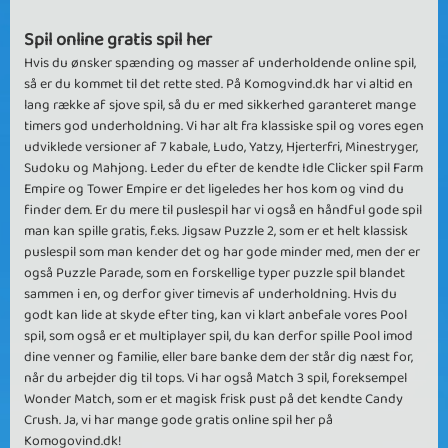
Spil online gratis spil her
Hvis du ønsker spænding og masser af underholdende online spil,
så er du kommet til det rette sted. På Komogvind.dk har vi altid en
lang række af sjove spil, så du er med sikkerhed garanteret mange
timers god underholdning. Vi har alt fra klassiske spil og vores egen
udviklede versioner af 7 kabale, Ludo, Yatzy, Hjerterfri, Minestryger,
Sudoku og Mahjong. Leder du efter de kendte Idle Clicker spil Farm
Empire og Tower Empire er det ligeledes her hos kom og vind du
finder dem. Er du mere til puslespil har vi også en håndful gode spil
man kan spille gratis, f.eks. Jigsaw Puzzle 2, som er et helt klassisk
puslespil som man kender det og har gode minder med, men der er
også Puzzle Parade, som en forskellige typer puzzle spil blandet
sammen i en, og derfor giver timevis af underholdning. Hvis du
godt kan lide at skyde efter ting, kan vi klart anbefale vores Pool
spil, som også er et multiplayer spil, du kan derfor spille Pool imod
dine venner og familie, eller bare banke dem der står dig næst for,
når du arbejder dig til tops. Vi har også Match 3 spil, foreksempel
Wonder Match, som er et magisk frisk pust på det kendte Candy
Crush. Ja, vi har mange gode gratis online spil her på
Komogovind.dk!