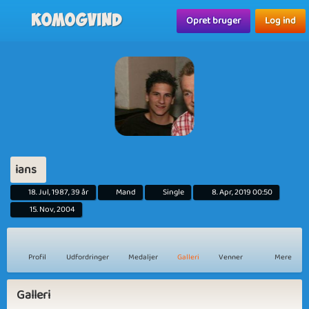
Komogvind
Opret bruger
Log ind
ians
18. Jul, 1987, 39 år
Mand
Single
8. Apr, 2019 00:50
15. Nov, 2004
Profil
Udfordringer
Medaljer
Galleri
Venner
Mere
Galleri