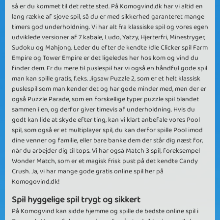
så er du kommet til det rette sted. På Komogvind.dk har vi altid en
lang række af sjove spil, så du er med sikkerhed garanteret mange
timers god underholdning. Vi har alt fra klassiske spil og vores egen
udviklede versioner af 7 kabale, Ludo, Yatzy, Hjerterfri, Minestryger,
Sudoku og Mahjong. Leder du efter de kendte Idle Clicker spil Farm
Empire og Tower Empire er det ligeledes her hos kom og vind du
finder dem. Er du mere til puslespil har vi også en håndful gode spil
man kan spille gratis, f.eks. Jigsaw Puzzle 2, som er et helt klassisk
puslespil som man kender det og har gode minder med, men der er
også Puzzle Parade, som en forskellige typer puzzle spil blandet
sammen i en, og derfor giver timevis af underholdning. Hvis du
godt kan lide at skyde efter ting, kan vi klart anbefale vores Pool
spil, som også er et multiplayer spil, du kan derfor spille Pool imod
dine venner og familie, eller bare banke dem der står dig næst for,
når du arbejder dig til tops. Vi har også Match 3 spil, foreksempel
Wonder Match, som er et magisk frisk pust på det kendte Candy
Crush. Ja, vi har mange gode gratis online spil her på
Komogovind.dk!
Spil hyggelige spil trygt og sikkert
På Komogvind kan sidde hjemme og spille de bedste online spil i