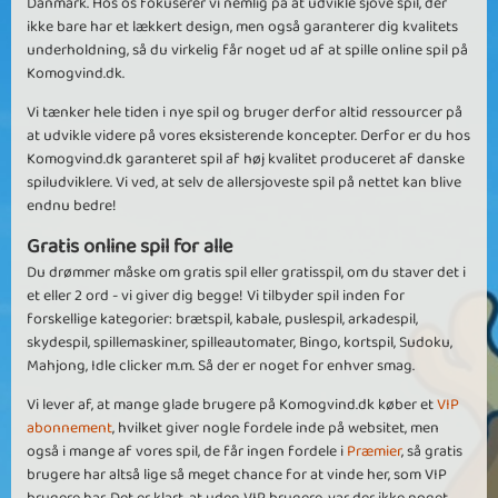
Danmark. Hos os fokuserer vi nemlig på at udvikle sjove spil, der
ikke bare har et lækkert design, men også garanterer dig kvalitets
underholdning, så du virkelig får noget ud af at spille online spil på
Komogvind.dk.
Vi tænker hele tiden i nye spil og bruger derfor altid ressourcer på
at udvikle videre på vores eksisterende koncepter. Derfor er du hos
Komogvind.dk garanteret spil af høj kvalitet produceret af danske
spiludviklere. Vi ved, at selv de allersjoveste spil på nettet kan blive
endnu bedre!
Gratis online spil for alle
Du drømmer måske om gratis spil eller gratisspil, om du staver det i
et eller 2 ord - vi giver dig begge! Vi tilbyder spil inden for
forskellige kategorier: brætspil, kabale, puslespil, arkadespil,
skydespil, spillemaskiner, spilleautomater, Bingo, kortspil, Sudoku,
Mahjong, Idle clicker m.m. Så der er noget for enhver smag.
Vi lever af, at mange glade brugere på Komogvind.dk køber et
VIP
abonnement
, hvilket giver nogle fordele inde på websitet, men
også i mange af vores spil, de får ingen fordele i
Præmier
, så gratis
brugere har altså lige så meget chance for at vinde her, som VIP