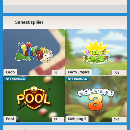
Senest spillet
Ludo
Farm Empire
77
726
NYT INDHOLD
NYT INDHOLD
Pool
Mahjong 3
37
245