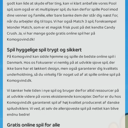
godt kan lide at skyde efter ting, kan vi klart anbefale vores Pool
spil, som også er et multiplayer spil, du kan derfor spille Pool imod
dine venner og familie, eller bare banke dem der står dig næst for,
når du arbejder dig til tops. Vi har også Match 3 spil, foreksempel
Wonder Match, som er et magisk frisk pust på det kendte Candy
Crush. Ja, vi har mange gode gratis online spil her på
Komogovind.dk!
Spil hyggelige spil trygt og sikkert
På Komogvind kan sidde hjemme og spille de bedste online spil i
Danmark. Hos os fokuserer vi nemlig på at udvikle sjove spil, der
ikke bare har et lækkert design, men også garanterer dig kvalitets
underholdning, så du virkelig får noget ud af at spille online spil på
Komogvind.dk.
Vi tænker hele tiden i nye spil og bruger derfor altid ressourcer på
at udvikle videre på vores eksisterende koncepter. Derfor er du hos
Komogvind.dk garanteret spil af høj kvalitet produceret af danske
spiludviklere. Vi ved, at selv de allersjoveste spil på nettet kan blive
endnu bedre!
Gratis online spil for alle