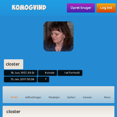
Komogvind
Opret bruger
Log ind
closter
18. Jun, 1957, 69 år
Kvinde
I et forhold
15. Jan, 2017 00:38
?
Profil
Udfordringer
Medaljer
Galleri
Venner
Mere
closter