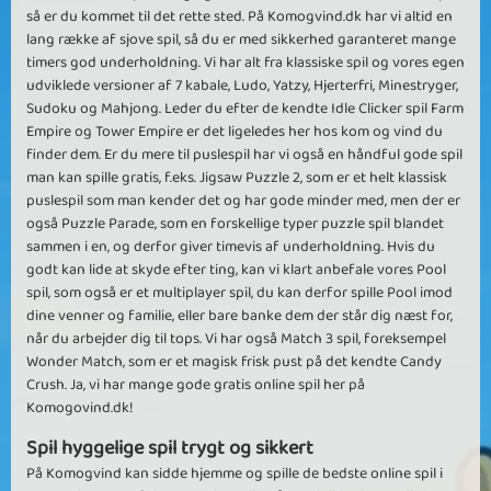
så er du kommet til det rette sted. På Komogvind.dk har vi altid en
lang række af sjove spil, så du er med sikkerhed garanteret mange
timers god underholdning. Vi har alt fra klassiske spil og vores egen
udviklede versioner af 7 kabale, Ludo, Yatzy, Hjerterfri, Minestryger,
Sudoku og Mahjong. Leder du efter de kendte Idle Clicker spil Farm
Empire og Tower Empire er det ligeledes her hos kom og vind du
finder dem. Er du mere til puslespil har vi også en håndful gode spil
man kan spille gratis, f.eks. Jigsaw Puzzle 2, som er et helt klassisk
puslespil som man kender det og har gode minder med, men der er
også Puzzle Parade, som en forskellige typer puzzle spil blandet
sammen i en, og derfor giver timevis af underholdning. Hvis du
godt kan lide at skyde efter ting, kan vi klart anbefale vores Pool
spil, som også er et multiplayer spil, du kan derfor spille Pool imod
dine venner og familie, eller bare banke dem der står dig næst for,
når du arbejder dig til tops. Vi har også Match 3 spil, foreksempel
Wonder Match, som er et magisk frisk pust på det kendte Candy
Crush. Ja, vi har mange gode gratis online spil her på
Komogovind.dk!
Spil hyggelige spil trygt og sikkert
På Komogvind kan sidde hjemme og spille de bedste online spil i