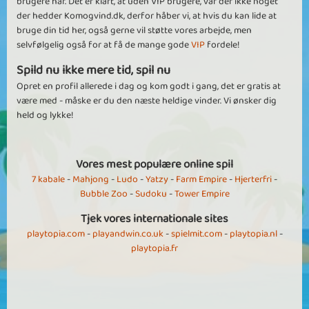
brugere har. Det er klart, at uden VIP brugere, var der ikke noget
der hedder Komogvind.dk, derfor håber vi, at hvis du kan lide at
bruge din tid her, også gerne vil støtte vores arbejde, men
selvfølgelig også for at få de mange gode
VIP
fordele!
Spild nu ikke mere tid, spil nu
Opret en profil allerede i dag og kom godt i gang, det er gratis at
være med - måske er du den næste heldige vinder. Vi ønsker dig
held og lykke!
Vores mest populære online spil
7 kabale
-
Mahjong
-
Ludo
-
Yatzy
-
Farm Empire
-
Hjerterfri
-
Bubble Zoo
-
Sudoku
-
Tower Empire
Tjek vores internationale sites
playtopia.com
-
playandwin.co.uk
-
spielmit.com
-
playtopia.nl
-
playtopia.fr