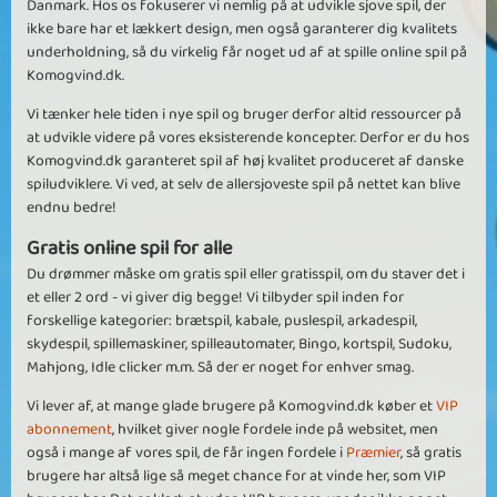
Danmark. Hos os fokuserer vi nemlig på at udvikle sjove spil, der
ikke bare har et lækkert design, men også garanterer dig kvalitets
underholdning, så du virkelig får noget ud af at spille online spil på
Komogvind.dk.
Vi tænker hele tiden i nye spil og bruger derfor altid ressourcer på
at udvikle videre på vores eksisterende koncepter. Derfor er du hos
Komogvind.dk garanteret spil af høj kvalitet produceret af danske
spiludviklere. Vi ved, at selv de allersjoveste spil på nettet kan blive
endnu bedre!
Gratis online spil for alle
Du drømmer måske om gratis spil eller gratisspil, om du staver det i
et eller 2 ord - vi giver dig begge! Vi tilbyder spil inden for
forskellige kategorier: brætspil, kabale, puslespil, arkadespil,
skydespil, spillemaskiner, spilleautomater, Bingo, kortspil, Sudoku,
Mahjong, Idle clicker m.m. Så der er noget for enhver smag.
Vi lever af, at mange glade brugere på Komogvind.dk køber et
VIP
abonnement
, hvilket giver nogle fordele inde på websitet, men
også i mange af vores spil, de får ingen fordele i
Præmier
, så gratis
brugere har altså lige så meget chance for at vinde her, som VIP