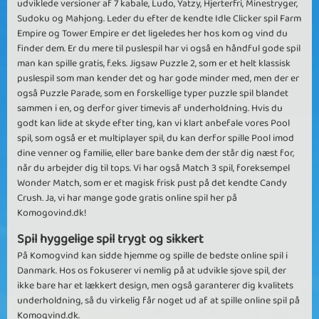
udviklede versioner af 7 kabale, Ludo, Yatzy, Hjerterfri, Minestryger,
Sudoku og Mahjong. Leder du efter de kendte Idle Clicker spil Farm
Empire og Tower Empire er det ligeledes her hos kom og vind du
finder dem. Er du mere til puslespil har vi også en håndful gode spil
man kan spille gratis, f.eks. Jigsaw Puzzle 2, som er et helt klassisk
puslespil som man kender det og har gode minder med, men der er
også Puzzle Parade, som en forskellige typer puzzle spil blandet
sammen i en, og derfor giver timevis af underholdning. Hvis du
godt kan lide at skyde efter ting, kan vi klart anbefale vores Pool
spil, som også er et multiplayer spil, du kan derfor spille Pool imod
dine venner og familie, eller bare banke dem der står dig næst for,
når du arbejder dig til tops. Vi har også Match 3 spil, foreksempel
Wonder Match, som er et magisk frisk pust på det kendte Candy
Crush. Ja, vi har mange gode gratis online spil her på
Komogovind.dk!
Spil hyggelige spil trygt og sikkert
På Komogvind kan sidde hjemme og spille de bedste online spil i
Danmark. Hos os fokuserer vi nemlig på at udvikle sjove spil, der
ikke bare har et lækkert design, men også garanterer dig kvalitets
underholdning, så du virkelig får noget ud af at spille online spil på
Komogvind.dk.