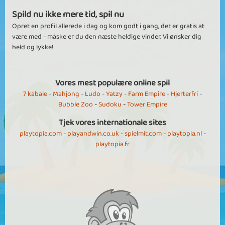
Spild nu ikke mere tid, spil nu
Opret en profil allerede i dag og kom godt i gang, det er gratis at
være med - måske er du den næste heldige vinder. Vi ønsker dig
held og lykke!
Vores mest populære online spil
7 kabale
-
Mahjong
-
Ludo
-
Yatzy
-
Farm Empire
-
Hjerterfri
-
Bubble Zoo
-
Sudoku
-
Tower Empire
Tjek vores internationale sites
playtopia.com
-
playandwin.co.uk
-
spielmit.com
-
playtopia.nl
-
playtopia.fr