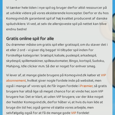
Vi tænker hele tiden i nye spil og bruger derfor altid ressourcer på
at udvikle videre på vores eksisterende koncepter. Derfor er du hos
Komogvind.dk garanteret spil af høj kvalitet produceret af danske
spiludviklere. Vi ved, at selv de allersjoveste spil på nettet kan blive
endnu bedre!
Gratis online spil for alle
Du drømmer måske om gratis spil eller gratisspil, om du staver det i
et eller 2 ord - vi giver dig begge! Vi tilbyder spil inden for
forskellige kategorier: brætspil, kabale, puslespil, arkadespil,
skydespil, spillemaskiner, spilleautomater, Bingo, kortspil, Sudoku,
Mahjong, Idle clicker m.m. Så der er noget for enhver smag.
Vi lever af, at mange glade brugere på Komogvind.dk køber et
VIP
abonnement
, hvilket giver nogle fordele inde på websitet, men
også i mange af vores spil, de får ingen fordele i
Præmier
, så gratis
brugere har altså lige så meget chance for at vinde her, som VIP
brugere har. Det er klart, at uden VIP brugere, var der ikke noget
der hedder Komogvind.dk, derfor håber vi, at hvis du kan lide at
bruge din tid her, også gerne vil støtte vores arbejde, men
selvfølgelig også for at få de mange gode
VIP
fordele!