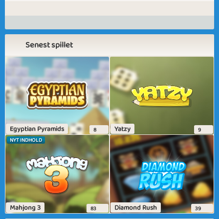
Senest spillet
Egyptian Pyramids
Yatzy
8
9
NYT INDHOLD
Mahjong 3
Diamond Rush
83
39