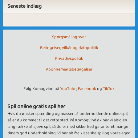
Seneste indlæg
Spørgsmål og svar
Betingelser, vilkår og datapolitik
Privatlivspolitik
Abonnementsbetingelser
Følg Komogvind på
YouTube
,
Facebook
og
TikTok
Spil online gratis spil her
Hvis du ønsker spænding og masser af underholdende online spil,
så er du kommet til det rette sted. På Komogvind.dk har vi altid en
lang række af sjove spil, så du er med sikkerhed garanteret mange
timers god underholdning. Vi har alt fra klassiske spil og vores egen