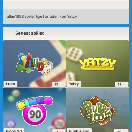
allan1958 spiller lige for tiden kun Yatzy.
Senest spillet
Ludo
Yatzy
93
58
Bingo 90
Bubble Zoo
72
139