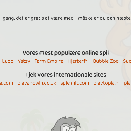
 i gang, det er gratis at være med - måske er du den næste 
Vores mest populære online spil
-
Ludo
-
Yatzy
-
Farm Empire
-
Hjerterfri
-
Bubble Zoo
-
Su
Tjek vores internationale sites
ia.com
-
playandwin.co.uk
-
spielmit.com
-
playtopia.nl
-
pla