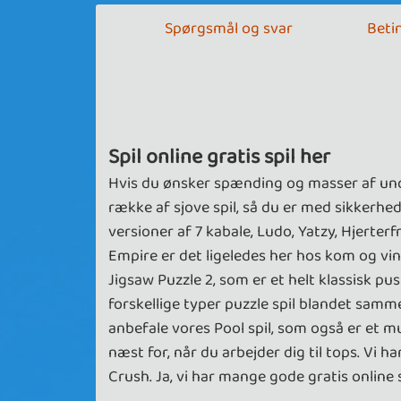
Spørgsmål og svar
Betin
Spil online gratis spil her
Hvis du ønsker spænding og masser af under
række af sjove spil, så du er med sikkerhe
versioner af 7 kabale, Ludo, Yatzy, Hjerter
Empire er det ligeledes her hos kom og vind
Jigsaw Puzzle 2, som er et helt klassisk 
forskellige typer puzzle spil blandet samme
anbefale vores Pool spil, som også er et mu
næst for, når du arbejder dig til tops. Vi
Crush. Ja, vi har mange gode gratis online