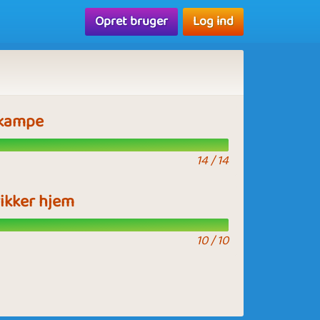
Opret bruger
Log ind
 kampe
14 / 14
ikker hjem
10 / 10