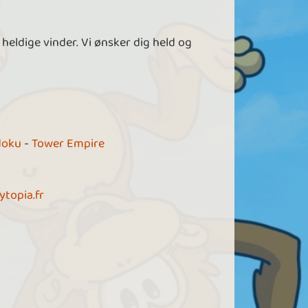
heldige vinder. Vi ønsker dig held og
doku
-
Tower Empire
ytopia.fr