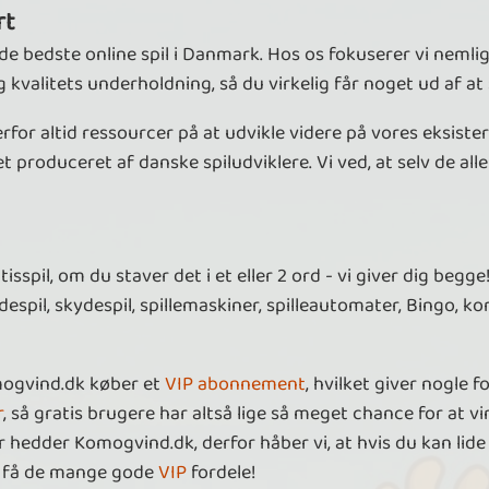
rt
 bedste online spil i Danmark. Hos os fokuserer vi nemlig p
kvalitets underholdning, så du virkelig får noget ud af at 
erfor altid ressourcer på at udvikle videre på vores eksist
t produceret af danske spiludviklere. Vi ved, at selv de all
spil, om du staver det i et eller 2 ord - vi giver dig begge! 
adespil, skydespil, spillemaskiner, spilleautomater, Bingo, ko
mogvind.dk køber et
VIP abonnement
, hvilket giver nogle 
r
, så gratis brugere har altså lige så meget chance for at vi
 hedder Komogvind.dk, derfor håber vi, at hvis du kan lide a
at få de mange gode
VIP
fordele!