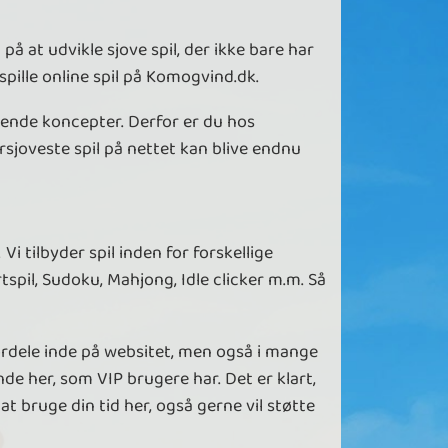
å at udvikle sjove spil, der ikke bare har
spille online spil på Komogvind.dk.
erende koncepter. Derfor er du hos
ersjoveste spil på nettet kan blive endnu
Vi tilbyder spil inden for forskellige
rtspil, Sudoku, Mahjong, Idle clicker m.m. Så
fordele inde på websitet, men også i mange
nde her, som VIP brugere har. Det er klart,
t bruge din tid her, også gerne vil støtte