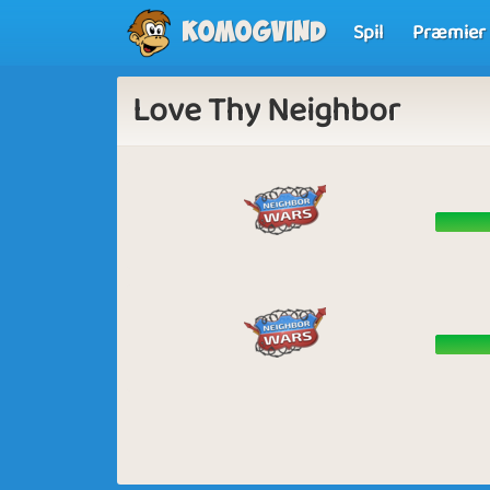
Spil
Præmier
Komogvind
Love Thy Neighbor