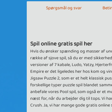
Spørgsmål og svar
Betin
Spil online gratis spil her
Hvis du ønsker spænding og masser af under
række af sjove spil, så du er med sikkerhe
versioner af 7 kabale, Ludo, Yatzy, Hjerter
Empire er det ligeledes her hos kom og vind
Jigsaw Puzzle 2, som er et helt klassisk 
forskellige typer puzzle spil blandet samme
anbefale vores Pool spil, som også er et mu
næst for, når du arbejder dig til tops. Vi
Crush. Ja, vi har mange gode gratis online