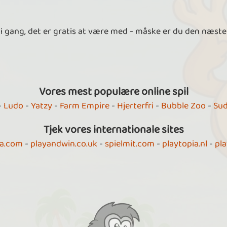
 i gang, det er gratis at være med - måske er du den næste 
Vores mest populære online spil
-
Ludo
-
Yatzy
-
Farm Empire
-
Hjerterfri
-
Bubble Zoo
-
Su
Tjek vores internationale sites
ia.com
-
playandwin.co.uk
-
spielmit.com
-
playtopia.nl
-
pla