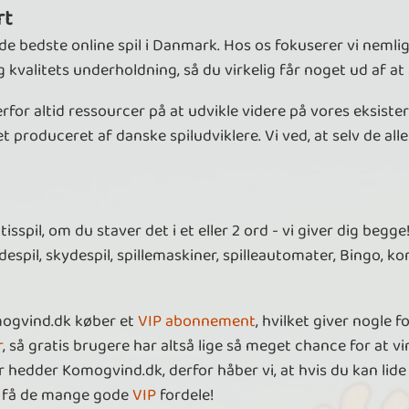
rt
 bedste online spil i Danmark. Hos os fokuserer vi nemlig p
kvalitets underholdning, så du virkelig får noget ud af at 
erfor altid ressourcer på at udvikle videre på vores eksist
t produceret af danske spiludviklere. Vi ved, at selv de all
spil, om du staver det i et eller 2 ord - vi giver dig begge! 
adespil, skydespil, spillemaskiner, spilleautomater, Bingo, ko
mogvind.dk køber et
VIP abonnement
, hvilket giver nogle 
r
, så gratis brugere har altså lige så meget chance for at vi
 hedder Komogvind.dk, derfor håber vi, at hvis du kan lide a
at få de mange gode
VIP
fordele!