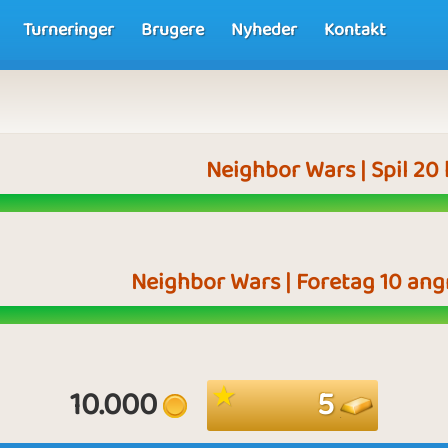
Turneringer
Brugere
Nyheder
Kontakt
Neighbor Wars | Spil 2
Neighbor Wars | Foretag 10 an
10.000
5