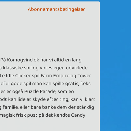
Abonnementsbetingelser
På Komogvind.dk har vi altid en lang
 klassiske spil og vores egen udviklede
dte Idle Clicker spil Farm Empire og Tower
ful gode spil man kan spille gratis, f.eks.
der er også Puzzle Parade, som en
t kan lide at skyde efter ting, kan vi klart
g familie, eller bare banke dem der står dig
t magisk frisk pust på det kendte Candy