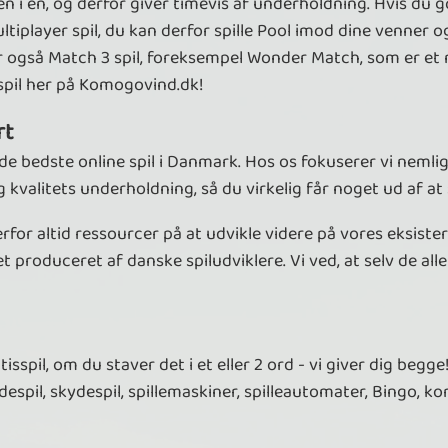
n i en, og derfor giver timevis af underholdning. Hvis du god
ltiplayer spil, du kan derfor spille Pool imod dine venner o
 har også Match 3 spil, foreksempel Wonder Match, som er e
 spil her på Komogovind.dk!
rt
 bedste online spil i Danmark. Hos os fokuserer vi nemlig p
kvalitets underholdning, så du virkelig får noget ud af at 
erfor altid ressourcer på at udvikle videre på vores eksist
t produceret af danske spiludviklere. Vi ved, at selv de all
spil, om du staver det i et eller 2 ord - vi giver dig begge! 
adespil, skydespil, spillemaskiner, spilleautomater, Bingo, ko