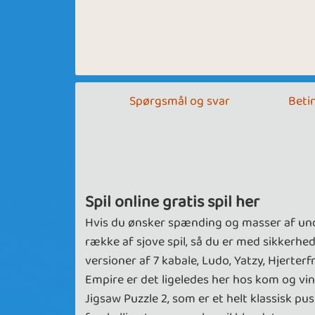
Spørgsmål og svar
Betin
Spil online gratis spil her
Hvis du ønsker spænding og masser af under
række af sjove spil, så du er med sikkerhe
versioner af 7 kabale, Ludo, Yatzy, Hjerter
Empire er det ligeledes her hos kom og vind
Jigsaw Puzzle 2, som er et helt klassisk 