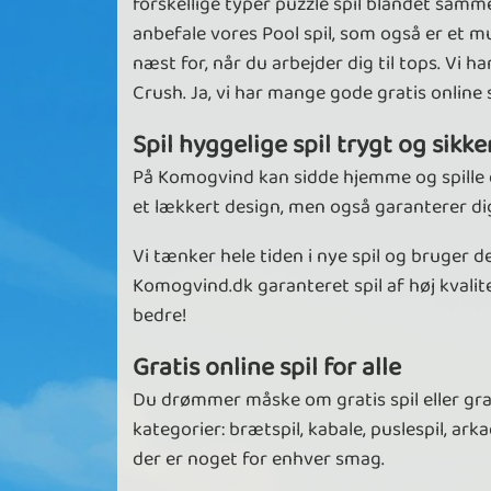
forskellige typer puzzle spil blandet samme
anbefale vores Pool spil, som også er et mu
næst for, når du arbejder dig til tops. Vi
Crush. Ja, vi har mange gode gratis online
Spil hyggelige spil trygt og sikke
På Komogvind kan sidde hjemme og spille de
et lækkert design, men også garanterer dig 
Vi tænker hele tiden i nye spil og bruger d
Komogvind.dk garanteret spil af høj kvalite
bedre!
Gratis online spil for alle
Du drømmer måske om gratis spil eller gratis
kategorier: brætspil, kabale, puslespil, ark
der er noget for enhver smag.