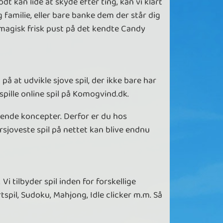
t kan lide at skyde efter ting, kan vi klart
g familie, eller bare banke dem der står dig
t magisk frisk pust på det kendte Candy
å at udvikle sjove spil, der ikke bare har
spille online spil på Komogvind.dk.
erende koncepter. Derfor er du hos
ersjoveste spil på nettet kan blive endnu
Vi tilbyder spil inden for forskellige
rtspil, Sudoku, Mahjong, Idle clicker m.m. Så