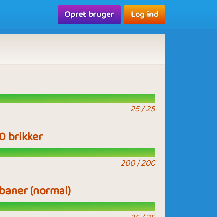
Opret bruger
Log ind
25 / 25
0 brikker
200 / 200
baner (normal)