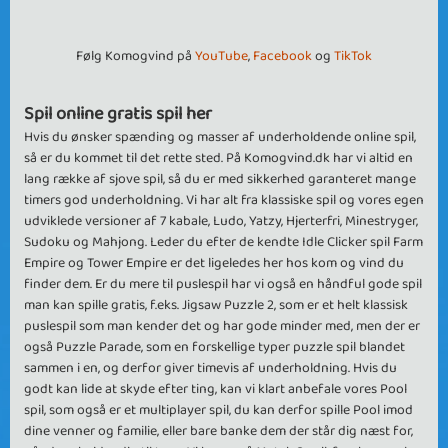
Følg Komogvind på
YouTube
,
Facebook
og
TikTok
Spil online gratis spil her
Hvis du ønsker spænding og masser af underholdende online spil,
så er du kommet til det rette sted. På Komogvind.dk har vi altid en
lang række af sjove spil, så du er med sikkerhed garanteret mange
timers god underholdning. Vi har alt fra klassiske spil og vores egen
udviklede versioner af 7 kabale, Ludo, Yatzy, Hjerterfri, Minestryger,
Sudoku og Mahjong. Leder du efter de kendte Idle Clicker spil Farm
Empire og Tower Empire er det ligeledes her hos kom og vind du
finder dem. Er du mere til puslespil har vi også en håndful gode spil
man kan spille gratis, f.eks. Jigsaw Puzzle 2, som er et helt klassisk
puslespil som man kender det og har gode minder med, men der er
også Puzzle Parade, som en forskellige typer puzzle spil blandet
sammen i en, og derfor giver timevis af underholdning. Hvis du
godt kan lide at skyde efter ting, kan vi klart anbefale vores Pool
spil, som også er et multiplayer spil, du kan derfor spille Pool imod
dine venner og familie, eller bare banke dem der står dig næst for,