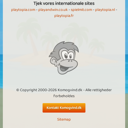
Tjek vores internationale sites
playtopia.com
-
playandwin.co.uk
-
spielmit.com
-
playtopia.nl
-
playtopia.fr
© Copyright 2000-2026 Komogvind.dk - Alle rettigheder
forbeholdes
Kontakt Komogvind.dk
Sitemap