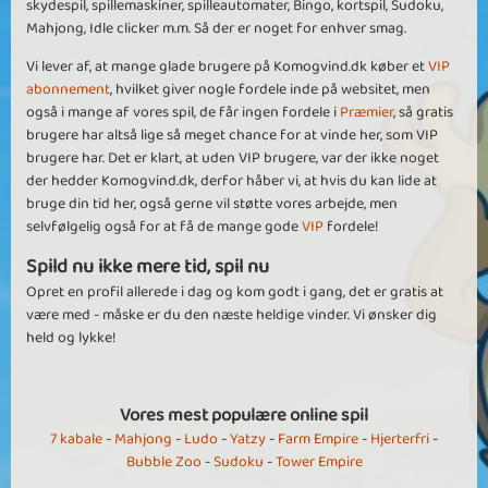
skydespil, spillemaskiner, spilleautomater, Bingo, kortspil, Sudoku,
Mahjong, Idle clicker m.m. Så der er noget for enhver smag.
Vi lever af, at mange glade brugere på Komogvind.dk køber et
VIP
abonnement
, hvilket giver nogle fordele inde på websitet, men
også i mange af vores spil, de får ingen fordele i
Præmier
, så gratis
brugere har altså lige så meget chance for at vinde her, som VIP
brugere har. Det er klart, at uden VIP brugere, var der ikke noget
der hedder Komogvind.dk, derfor håber vi, at hvis du kan lide at
bruge din tid her, også gerne vil støtte vores arbejde, men
selvfølgelig også for at få de mange gode
VIP
fordele!
Spild nu ikke mere tid, spil nu
Opret en profil allerede i dag og kom godt i gang, det er gratis at
være med - måske er du den næste heldige vinder. Vi ønsker dig
held og lykke!
Vores mest populære online spil
7 kabale
-
Mahjong
-
Ludo
-
Yatzy
-
Farm Empire
-
Hjerterfri
-
Bubble Zoo
-
Sudoku
-
Tower Empire