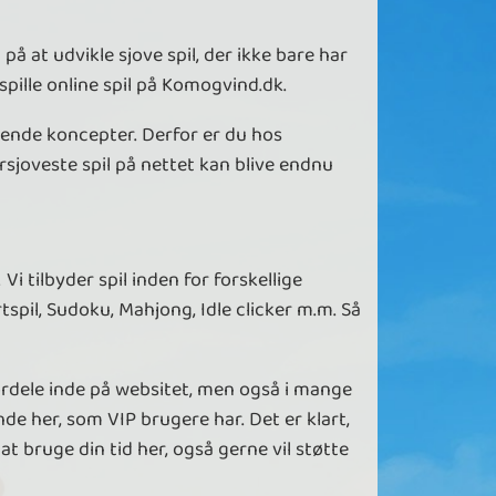
å at udvikle sjove spil, der ikke bare har
spille online spil på Komogvind.dk.
erende koncepter. Derfor er du hos
ersjoveste spil på nettet kan blive endnu
Vi tilbyder spil inden for forskellige
rtspil, Sudoku, Mahjong, Idle clicker m.m. Så
fordele inde på websitet, men også i mange
nde her, som VIP brugere har. Det er klart,
t bruge din tid her, også gerne vil støtte