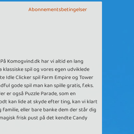
Abonnementsbetingelser
På Komogvind.dk har vi altid en lang
 klassiske spil og vores egen udviklede
dte Idle Clicker spil Farm Empire og Tower
ful gode spil man kan spille gratis, f.eks.
der er også Puzzle Parade, som en
t kan lide at skyde efter ting, kan vi klart
g familie, eller bare banke dem der står dig
t magisk frisk pust på det kendte Candy