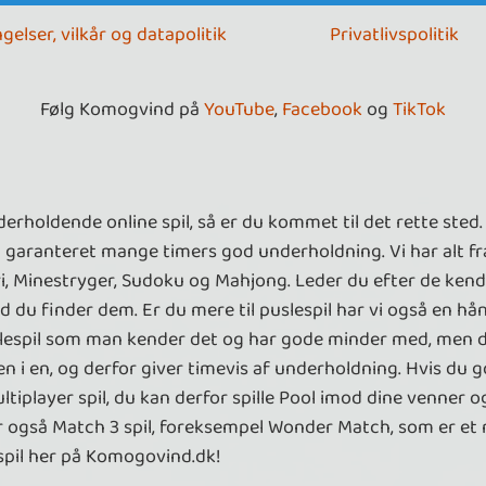
gelser, vilkår og datapolitik
Privatlivspolitik
Følg Komogvind på
YouTube
,
Facebook
og
TikTok
holdende online spil, så er du kommet til det rette sted. 
d garanteret mange timers god underholdning. Vi har alt fra
fri, Minestryger, Sudoku og Mahjong. Leder du efter de ken
 du finder dem. Er du mere til puslespil har vi også en hånd
puslespil som man kender det og har gode minder med, men 
n i en, og derfor giver timevis af underholdning. Hvis du god
ltiplayer spil, du kan derfor spille Pool imod dine venner o
 har også Match 3 spil, foreksempel Wonder Match, som er e
 spil her på Komogovind.dk!