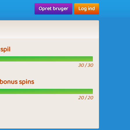
Opret bruger
Log ind
 spil
30 / 30
 bonus spins
20 / 20