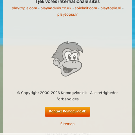
Tjek vores internationale sites
playtopia.com
-
playandwin.co.uk
-
spielmit.com
-
playtopia.nl
-
playtopia.fr
© Copyright 2000-2026 Komogvind.dk - Alle rettigheder
forbeholdes
Kontakt Komogvind.dk
Sitemap
Last updated: Aug 7, 2026