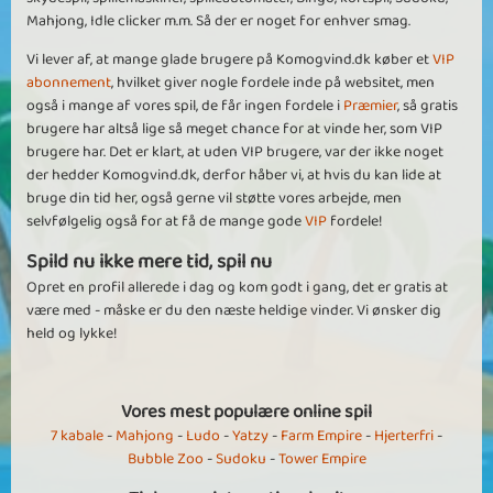
Mahjong, Idle clicker m.m. Så der er noget for enhver smag.
Vi lever af, at mange glade brugere på Komogvind.dk køber et
VIP
abonnement
, hvilket giver nogle fordele inde på websitet, men
også i mange af vores spil, de får ingen fordele i
Præmier
, så gratis
brugere har altså lige så meget chance for at vinde her, som VIP
brugere har. Det er klart, at uden VIP brugere, var der ikke noget
der hedder Komogvind.dk, derfor håber vi, at hvis du kan lide at
bruge din tid her, også gerne vil støtte vores arbejde, men
selvfølgelig også for at få de mange gode
VIP
fordele!
Spild nu ikke mere tid, spil nu
Opret en profil allerede i dag og kom godt i gang, det er gratis at
være med - måske er du den næste heldige vinder. Vi ønsker dig
held og lykke!
Vores mest populære online spil
7 kabale
-
Mahjong
-
Ludo
-
Yatzy
-
Farm Empire
-
Hjerterfri
-
Bubble Zoo
-
Sudoku
-
Tower Empire