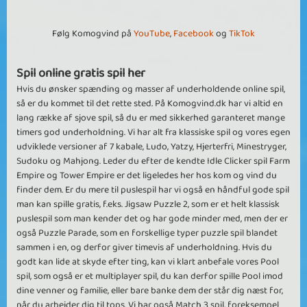
Følg Komogvind på
YouTube
,
Facebook
og
TikTok
Spil online gratis spil her
Hvis du ønsker spænding og masser af underholdende online spil,
så er du kommet til det rette sted. På Komogvind.dk har vi altid en
lang række af sjove spil, så du er med sikkerhed garanteret mange
timers god underholdning. Vi har alt fra klassiske spil og vores egen
udviklede versioner af 7 kabale, Ludo, Yatzy, Hjerterfri, Minestryger,
Sudoku og Mahjong. Leder du efter de kendte Idle Clicker spil Farm
Empire og Tower Empire er det ligeledes her hos kom og vind du
finder dem. Er du mere til puslespil har vi også en håndful gode spil
man kan spille gratis, f.eks. Jigsaw Puzzle 2, som er et helt klassisk
puslespil som man kender det og har gode minder med, men der er
også Puzzle Parade, som en forskellige typer puzzle spil blandet
sammen i en, og derfor giver timevis af underholdning. Hvis du
godt kan lide at skyde efter ting, kan vi klart anbefale vores Pool
spil, som også er et multiplayer spil, du kan derfor spille Pool imod
dine venner og familie, eller bare banke dem der står dig næst for,
når du arbejder dig til tops. Vi har også Match 3 spil, foreksempel