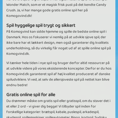
Wonder Match, som er et magisk frisk pust på det kendte Candy
Crush. Ja, vi har mange gode gratis online spil her på
Komogovind.dk!
Spil hyggelige spil trygt og sikkert
På Komogvind kan sidde hjemme og spille de bedste online spil i
Danmark. Hos os fokuserer vi nemlig på at udvikle sjove spil, der
ikke bare har et lækkert design, men også garanterer dig kvalitets
underholdning, så du virkelig får noget ud af at spille online spil på
Komogvind.dk.
Vi tænker hele tiden i nye spil og bruger derfor altid ressourcer på
at udvikle videre på vores eksisterende koncepter. Derfor er du hos
Komogvind.dk garanteret spil af høj kvalitet produceret af danske
spiludviklere. Vi ved, at selv de allersjoveste spil på nettet kan blive
endnu bedre!
Gratis online spil for alle
Du drømmer måske om gratis spil eller gratisspil, om du staver det i
et eller 2 ord - vi giver dig begge! Vi tilbyder spil inden for
forskellige kategorier: brætspil, kabale, puslespil, arkadespil,
skydespil, spillemaskiner, spilleautomater, Bingo, kortspil, Sudoku,