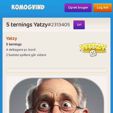
Komogvind
Opret bruger
Log ind
5 ternings Yatzy
#2313405
Url
Yatzy
5 ternings
4 deltagere pr. bord
2 bedste spillere går videre