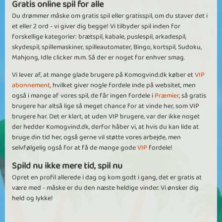
Gratis online spil for alle
Du drømmer måske om gratis spil eller gratisspil, om du staver det i
et eller 2 ord - vi giver dig begge! Vi tilbyder spil inden for
forskellige kategorier: brætspil, kabale, puslespil, arkadespil,
skydespil, spillemaskiner, spilleautomater, Bingo, kortspil, Sudoku,
Mahjong, Idle clicker m.m. Så der er noget for enhver smag.
Vi lever af, at mange glade brugere på Komogvind.dk køber et
VIP
abonnement
, hvilket giver nogle fordele inde på websitet, men
også i mange af vores spil, de får ingen fordele i
Præmier
, så gratis
brugere har altså lige så meget chance for at vinde her, som VIP
brugere har. Det er klart, at uden VIP brugere, var der ikke noget
der hedder Komogvind.dk, derfor håber vi, at hvis du kan lide at
bruge din tid her, også gerne vil støtte vores arbejde, men
selvfølgelig også for at få de mange gode
VIP
fordele!
Spild nu ikke mere tid, spil nu
Opret en profil allerede i dag og kom godt i gang, det er gratis at
være med - måske er du den næste heldige vinder. Vi ønsker dig
held og lykke!