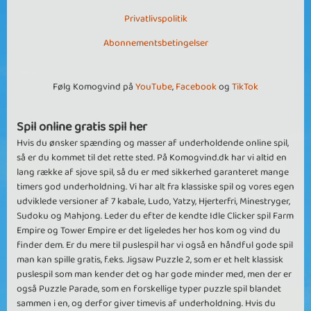
Privatlivspolitik
Abonnementsbetingelser
Følg Komogvind på
YouTube
,
Facebook
og
TikTok
Spil online gratis spil her
Hvis du ønsker spænding og masser af underholdende online spil,
så er du kommet til det rette sted. På Komogvind.dk har vi altid en
lang række af sjove spil, så du er med sikkerhed garanteret mange
timers god underholdning. Vi har alt fra klassiske spil og vores egen
udviklede versioner af 7 kabale, Ludo, Yatzy, Hjerterfri, Minestryger,
Sudoku og Mahjong. Leder du efter de kendte Idle Clicker spil Farm
Empire og Tower Empire er det ligeledes her hos kom og vind du
finder dem. Er du mere til puslespil har vi også en håndful gode spil
man kan spille gratis, f.eks. Jigsaw Puzzle 2, som er et helt klassisk
puslespil som man kender det og har gode minder med, men der er
også Puzzle Parade, som en forskellige typer puzzle spil blandet
sammen i en, og derfor giver timevis af underholdning. Hvis du