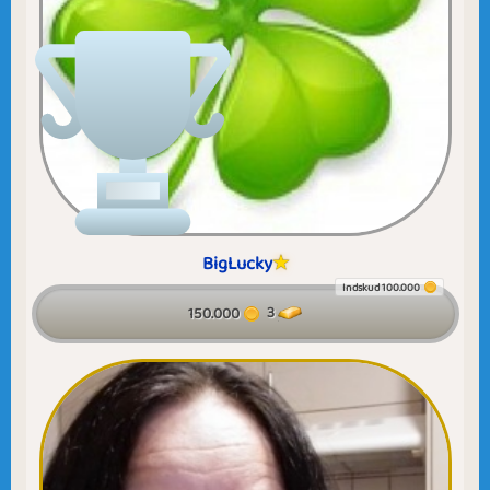
BigLucky
Indskud 100.000
3
150.000