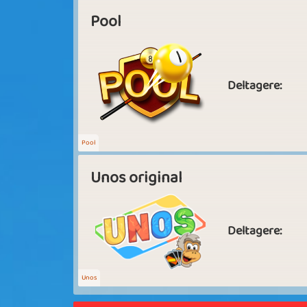
Pool
Deltagere:
Pool
Unos original
Deltagere:
Unos