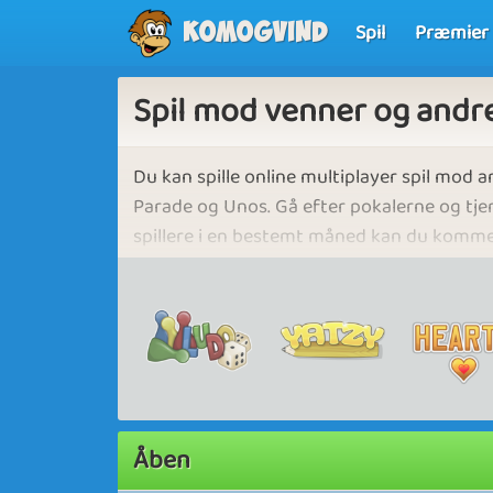
Spil
Præmier
Komogvind
Spil mod venner og andre
Du kan spille online multiplayer spil mod an
Parade og Unos. Gå efter pokalerne og tje
spillere i en bestemt måned kan du komme p
over lang tid, kan du komme på den eftertr
venner så du kan konkurrere og vinde ove
Deltagere i turneringerne gøres opmærksom
turneringen er strengt forbudt. Overtrædel
konsekvenser, herunder en straf og øjeblik
opfordrer alle deltagere til at opretholde f
Åben