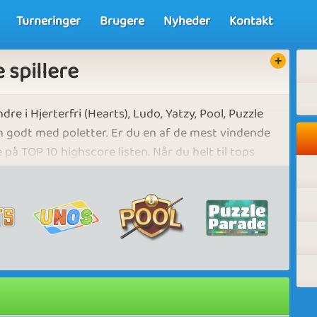
Turneringer
Brugere
Nyheder
Kontakt
 spillere
dre i Hjerterfri (Hearts), Ludo, Yatzy, Pool, Puzzle
n godt med poletter. Er du en af de mest vindende
å TOP 10 highscore listen. Når du helt til tops
agtede Hall of Fame liste. Du kan invitere dine
r dem.
 på, at matchfixing eller aftalt spil under
ser af denne regel vil medføre alvorlige
kelig udelukkelse fra alle præmiekonkurrencer. Vi
air play og sportsånd.