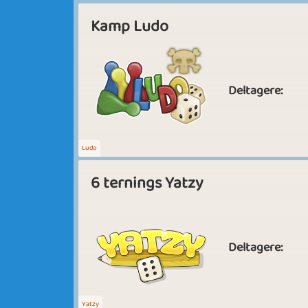
Kamp Ludo
Deltagere:
Ludo
6 ternings Yatzy
Deltagere:
Yatzy