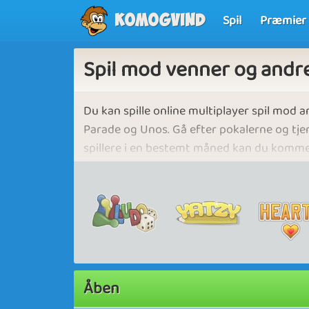
Spil
Præmier
Komogvind
Spil mod venner og andre
Du kan spille online multiplayer spil mod an
Parade og Unos. Gå efter pokalerne og tje
spillere i en bestemt måned kan du komme p
over lang tid, kan du komme på den eftertr
venner så du kan konkurrere og vinde ove
Deltagere i turneringerne gøres opmærksom
turneringen er strengt forbudt. Overtrædel
konsekvenser, herunder en straf og øjeblik
opfordrer alle deltagere til at opretholde f
Åben