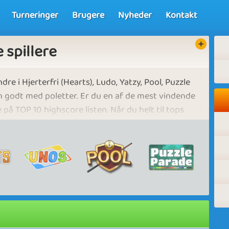
Turneringer
Brugere
Nyheder
Kontakt
 spillere
dre i Hjerterfri (Hearts), Ludo, Yatzy, Pool, Puzzle
n godt med poletter. Er du en af de mest vindende
å TOP 10 highscore listen. Når du helt til tops
agtede Hall of Fame liste. Du kan invitere dine
r dem.
 på, at matchfixing eller aftalt spil under
ser af denne regel vil medføre alvorlige
kelig udelukkelse fra alle præmiekonkurrencer. Vi
air play og sportsånd.