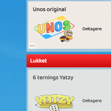
Unos original
Deltagere:
Unos
Lukket
6 ternings Yatzy
Deltagere: