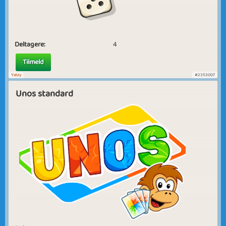
Deltagere:
4
Tilmeld
Yatzy
#2353007
Unos standard