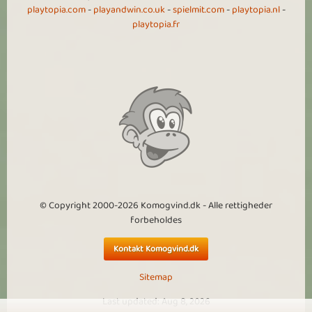
playtopia.com
-
playandwin.co.uk
-
spielmit.com
-
playtopia.nl
-
playtopia.fr
© Copyright 2000-2026 Komogvind.dk - Alle rettigheder
forbeholdes
Kontakt Komogvind.dk
Sitemap
Last updated: Aug 8, 2026