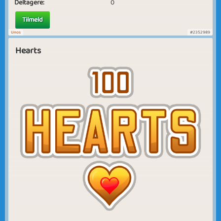
Deltagere:
0
Tilmeld
Unos
#2352989
Hearts