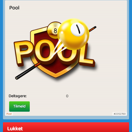
Pool
Deltagere:
0
Tilmeld
Pool
#2352760
Lukket