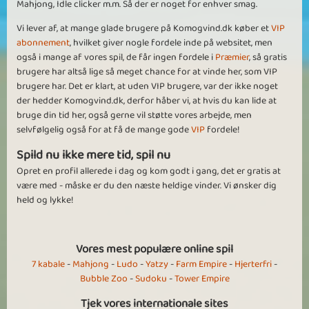
Mahjong, Idle clicker m.m. Så der er noget for enhver smag.
Vi lever af, at mange glade brugere på Komogvind.dk køber et
VIP
abonnement
, hvilket giver nogle fordele inde på websitet, men
også i mange af vores spil, de får ingen fordele i
Præmier
, så gratis
brugere har altså lige så meget chance for at vinde her, som VIP
brugere har. Det er klart, at uden VIP brugere, var der ikke noget
der hedder Komogvind.dk, derfor håber vi, at hvis du kan lide at
bruge din tid her, også gerne vil støtte vores arbejde, men
selvfølgelig også for at få de mange gode
VIP
fordele!
Spild nu ikke mere tid, spil nu
Opret en profil allerede i dag og kom godt i gang, det er gratis at
være med - måske er du den næste heldige vinder. Vi ønsker dig
held og lykke!
Vores mest populære online spil
7 kabale
-
Mahjong
-
Ludo
-
Yatzy
-
Farm Empire
-
Hjerterfri
-
Bubble Zoo
-
Sudoku
-
Tower Empire
Tjek vores internationale sites