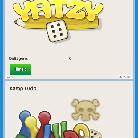
Deltagere:
0
Tilmeld
Yatzy
#2353015
Kamp Ludo