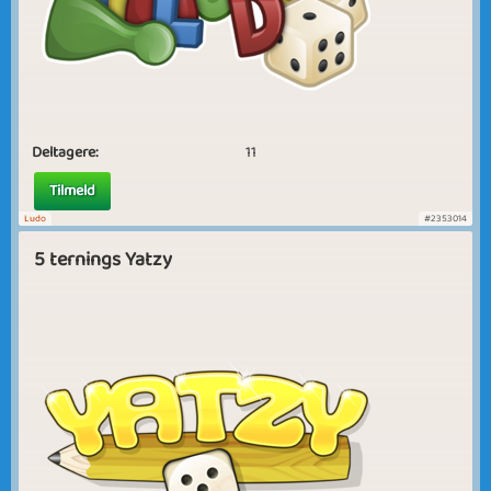
Deltagere:
11
Tilmeld
Ludo
#2353014
5 ternings Yatzy