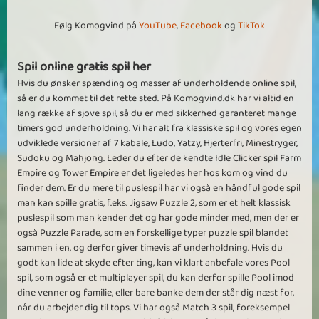
Følg Komogvind på
YouTube
,
Facebook
og
TikTok
Spil online gratis spil her
Hvis du ønsker spænding og masser af underholdende online spil,
så er du kommet til det rette sted. På Komogvind.dk har vi altid en
lang række af sjove spil, så du er med sikkerhed garanteret mange
timers god underholdning. Vi har alt fra klassiske spil og vores egen
udviklede versioner af 7 kabale, Ludo, Yatzy, Hjerterfri, Minestryger,
Sudoku og Mahjong. Leder du efter de kendte Idle Clicker spil Farm
Empire og Tower Empire er det ligeledes her hos kom og vind du
finder dem. Er du mere til puslespil har vi også en håndful gode spil
man kan spille gratis, f.eks. Jigsaw Puzzle 2, som er et helt klassisk
puslespil som man kender det og har gode minder med, men der er
også Puzzle Parade, som en forskellige typer puzzle spil blandet
sammen i en, og derfor giver timevis af underholdning. Hvis du
godt kan lide at skyde efter ting, kan vi klart anbefale vores Pool
spil, som også er et multiplayer spil, du kan derfor spille Pool imod
dine venner og familie, eller bare banke dem der står dig næst for,
når du arbejder dig til tops. Vi har også Match 3 spil, foreksempel