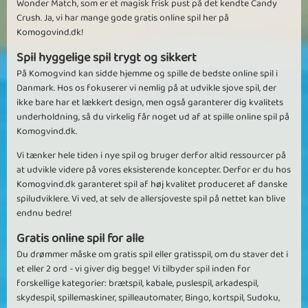
Wonder Match, som er et magisk frisk pust på det kendte Candy
Crush. Ja, vi har mange gode gratis online spil her på
Komogovind.dk!
Spil hyggelige spil trygt og sikkert
På Komogvind kan sidde hjemme og spille de bedste online spil i
Danmark. Hos os fokuserer vi nemlig på at udvikle sjove spil, der
ikke bare har et lækkert design, men også garanterer dig kvalitets
underholdning, så du virkelig får noget ud af at spille online spil på
Komogvind.dk.
Vi tænker hele tiden i nye spil og bruger derfor altid ressourcer på
at udvikle videre på vores eksisterende koncepter. Derfor er du hos
Komogvind.dk garanteret spil af høj kvalitet produceret af danske
spiludviklere. Vi ved, at selv de allersjoveste spil på nettet kan blive
endnu bedre!
Gratis online spil for alle
Du drømmer måske om gratis spil eller gratisspil, om du staver det i
et eller 2 ord - vi giver dig begge! Vi tilbyder spil inden for
forskellige kategorier: brætspil, kabale, puslespil, arkadespil,
skydespil, spillemaskiner, spilleautomater, Bingo, kortspil, Sudoku,