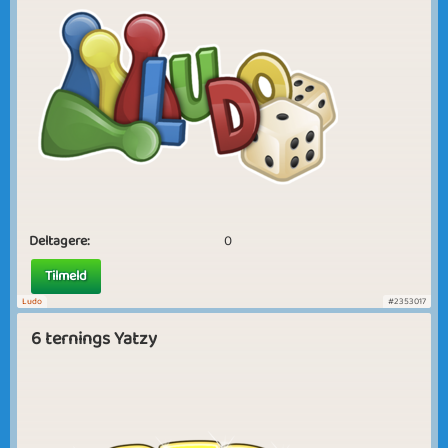
Deltagere:
0
Tilmeld
Ludo
#2353017
6 ternings Yatzy