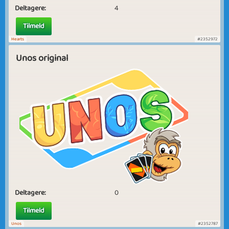
Deltagere:
4
Tilmeld
Hearts
#2352972
Unos original
Deltagere:
0
Tilmeld
Unos
#2352787