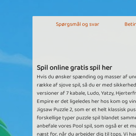
Spørgsmål og svar
Betin
Spil online gratis spil her
Hvis du ønsker spænding og masser af under
række af sjove spil, så du er med sikkerhe
versioner af 7 kabale, Ludo, Yatzy, Hjerter
Empire er det ligeledes her hos kom og vind
Jigsaw Puzzle 2, som er et helt klassisk 
forskellige typer puzzle spil blandet samme
anbefale vores Pool spil, som også er et mu
næst for, når du arbejder dig til tops. Vi