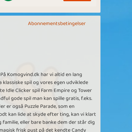
Abonnementsbetingelser
På Komogvind.dk har vi altid en lang
 klassiske spil og vores egen udviklede
dte Idle Clicker spil Farm Empire og Tower
ful gode spil man kan spille gratis, f.eks.
der er også Puzzle Parade, som en
t kan lide at skyde efter ting, kan vi klart
g familie, eller bare banke dem der står dig
t magisk frisk pust på det kendte Candy