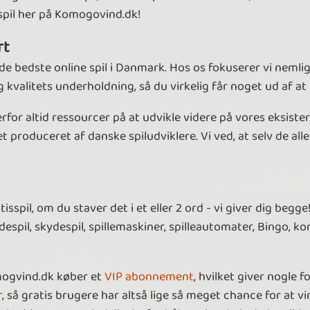
 spil her på Komogovind.dk!
rt
 bedste online spil i Danmark. Hos os fokuserer vi nemlig p
kvalitets underholdning, så du virkelig får noget ud af at 
erfor altid ressourcer på at udvikle videre på vores eksist
t produceret af danske spiludviklere. Vi ved, at selv de all
spil, om du staver det i et eller 2 ord - vi giver dig begge! 
adespil, skydespil, spillemaskiner, spilleautomater, Bingo, ko
mogvind.dk køber et
VIP abonnement
, hvilket giver nogle 
r
, så gratis brugere har altså lige så meget chance for at vi