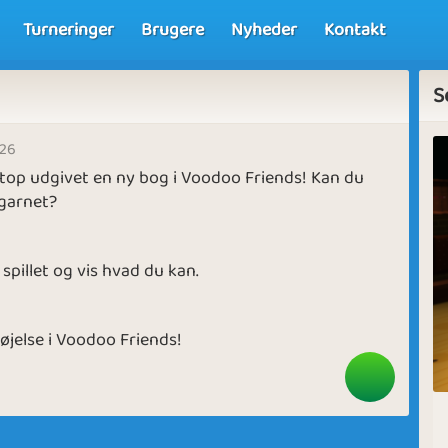
Turneringer
Brugere
Nyheder
Kontakt
S
026
etop udgivet en ny bog i Voodoo Friends! Kan du
 garnet?
 spillet og vis hvad du kan.
øjelse i Voodoo Friends!