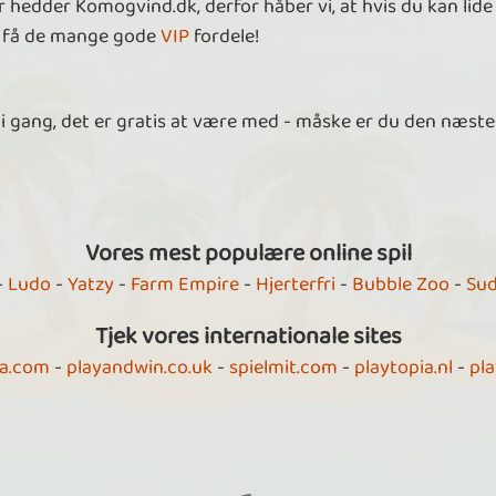
 hedder Komogvind.dk, derfor håber vi, at hvis du kan lide a
at få de mange gode
VIP
fordele!
 i gang, det er gratis at være med - måske er du den næste 
Vores mest populære online spil
-
Ludo
-
Yatzy
-
Farm Empire
-
Hjerterfri
-
Bubble Zoo
-
Su
Tjek vores internationale sites
ia.com
-
playandwin.co.uk
-
spielmit.com
-
playtopia.nl
-
pla