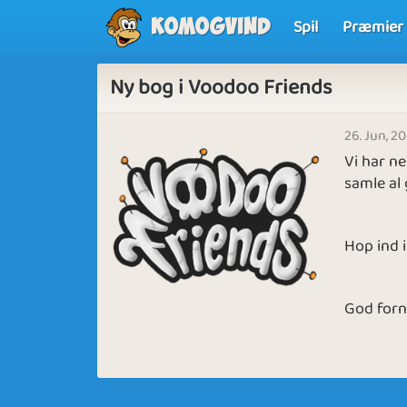
Spil
Præmier
Komogvind
Ny bog i Voodoo Friends
26. Jun, 2
Vi har n
samle al
Hop ind i
God forn