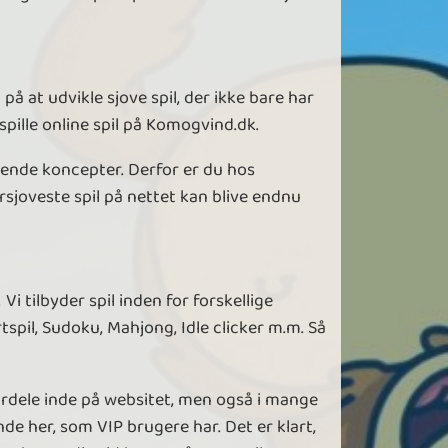
å at udvikle sjove spil, der ikke bare har
spille online spil på Komogvind.dk.
erende koncepter. Derfor er du hos
ersjoveste spil på nettet kan blive endnu
Vi tilbyder spil inden for forskellige
rtspil, Sudoku, Mahjong, Idle clicker m.m. Så
fordele inde på websitet, men også i mange
nde her, som VIP brugere har. Det er klart,