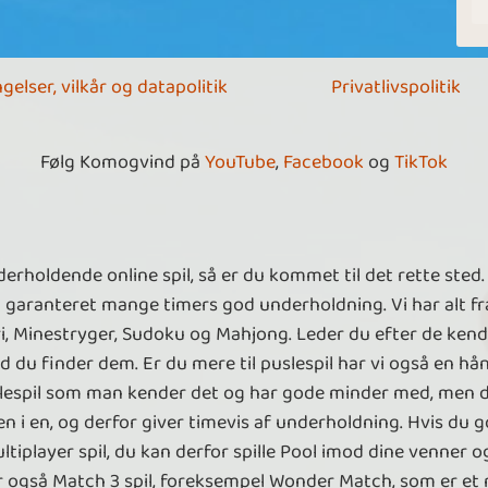
gelser, vilkår og datapolitik
Privatlivspolitik
Følg Komogvind på
YouTube
,
Facebook
og
TikTok
holdende online spil, så er du kommet til det rette sted. 
d garanteret mange timers god underholdning. Vi har alt fra
fri, Minestryger, Sudoku og Mahjong. Leder du efter de ken
 du finder dem. Er du mere til puslespil har vi også en hånd
puslespil som man kender det og har gode minder med, men 
n i en, og derfor giver timevis af underholdning. Hvis du god
ltiplayer spil, du kan derfor spille Pool imod dine venner o
 har også Match 3 spil, foreksempel Wonder Match, som er e