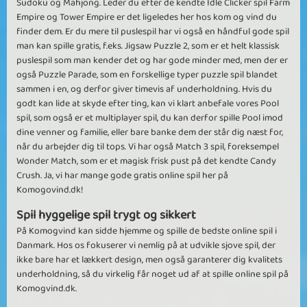
Sudoku og Mahjong. Leder du efter de kendte Idle Clicker spil Farm
Empire og Tower Empire er det ligeledes her hos kom og vind du
finder dem. Er du mere til puslespil har vi også en håndful gode spil
man kan spille gratis, f.eks. Jigsaw Puzzle 2, som er et helt klassisk
puslespil som man kender det og har gode minder med, men der er
også Puzzle Parade, som en forskellige typer puzzle spil blandet
sammen i en, og derfor giver timevis af underholdning. Hvis du
godt kan lide at skyde efter ting, kan vi klart anbefale vores Pool
spil, som også er et multiplayer spil, du kan derfor spille Pool imod
dine venner og familie, eller bare banke dem der står dig næst for,
når du arbejder dig til tops. Vi har også Match 3 spil, foreksempel
Wonder Match, som er et magisk frisk pust på det kendte Candy
Crush. Ja, vi har mange gode gratis online spil her på
Komogovind.dk!
Spil hyggelige spil trygt og sikkert
På Komogvind kan sidde hjemme og spille de bedste online spil i
Danmark. Hos os fokuserer vi nemlig på at udvikle sjove spil, der
ikke bare har et lækkert design, men også garanterer dig kvalitets
underholdning, så du virkelig får noget ud af at spille online spil på
Komogvind.dk.