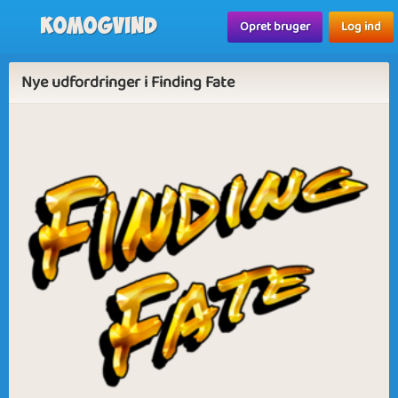
Komogvind
Opret bruger
Log ind
Nye udfordringer i Finding Fate