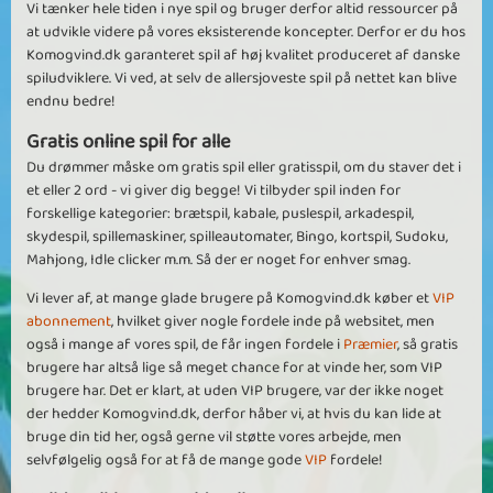
Vi tænker hele tiden i nye spil og bruger derfor altid ressourcer på
at udvikle videre på vores eksisterende koncepter. Derfor er du hos
Komogvind.dk garanteret spil af høj kvalitet produceret af danske
spiludviklere. Vi ved, at selv de allersjoveste spil på nettet kan blive
endnu bedre!
Gratis online spil for alle
Du drømmer måske om gratis spil eller gratisspil, om du staver det i
et eller 2 ord - vi giver dig begge! Vi tilbyder spil inden for
forskellige kategorier: brætspil, kabale, puslespil, arkadespil,
skydespil, spillemaskiner, spilleautomater, Bingo, kortspil, Sudoku,
Mahjong, Idle clicker m.m. Så der er noget for enhver smag.
Vi lever af, at mange glade brugere på Komogvind.dk køber et
VIP
abonnement
, hvilket giver nogle fordele inde på websitet, men
også i mange af vores spil, de får ingen fordele i
Præmier
, så gratis
brugere har altså lige så meget chance for at vinde her, som VIP
brugere har. Det er klart, at uden VIP brugere, var der ikke noget
der hedder Komogvind.dk, derfor håber vi, at hvis du kan lide at
bruge din tid her, også gerne vil støtte vores arbejde, men
selvfølgelig også for at få de mange gode
VIP
fordele!