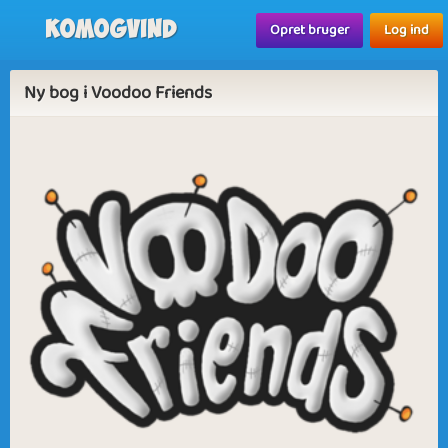
Komogvind
Opret bruger
Log ind
Ny bog i Voodoo Friends