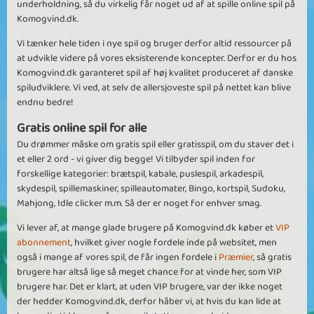
underholdning, så du virkelig får noget ud af at spille online spil på
Komogvind.dk.
Vi tænker hele tiden i nye spil og bruger derfor altid ressourcer på
at udvikle videre på vores eksisterende koncepter. Derfor er du hos
Komogvind.dk garanteret spil af høj kvalitet produceret af danske
spiludviklere. Vi ved, at selv de allersjoveste spil på nettet kan blive
endnu bedre!
Gratis online spil for alle
Du drømmer måske om gratis spil eller gratisspil, om du staver det i
et eller 2 ord - vi giver dig begge! Vi tilbyder spil inden for
forskellige kategorier: brætspil, kabale, puslespil, arkadespil,
skydespil, spillemaskiner, spilleautomater, Bingo, kortspil, Sudoku,
Mahjong, Idle clicker m.m. Så der er noget for enhver smag.
Vi lever af, at mange glade brugere på Komogvind.dk køber et
VIP
abonnement
, hvilket giver nogle fordele inde på websitet, men
også i mange af vores spil, de får ingen fordele i
Præmier
, så gratis
brugere har altså lige så meget chance for at vinde her, som VIP
brugere har. Det er klart, at uden VIP brugere, var der ikke noget
der hedder Komogvind.dk, derfor håber vi, at hvis du kan lide at