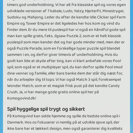
timers god underholdning. Vi har alt fra klassiske spil og vores egen
udviklede versioner af 7 kabale, Ludo, Yatzy, Hjerterfri, Minestryger,
Sudoku og Mahjong. Leder du efter de kendte Idle Clicker spil Farm
Empire og Tower Empire er det ligeledes her hos kom og vind du
finder dem. Er du mere til puslespil har vi også en håndful gode spil
man kan spille gratis, f.eks. Jigsaw Puzzle 2, som er et helt klassisk
puslespil som man kender det og har gode minder med, men der er
også Puzzle Parade, som en forskellige typer puzzle spil blandet
sammen i en, og derfor giver timevis af underholdning. Hvis du
godt kan lide at skyde efter ting, kan vi klart anbefale vores Pool
spil, som også er et multiplayer spil, du kan derfor spille Pool imod
dine venner og familie, eller bare banke dem der står dig næst for,
når du arbejder dig til tops. Vi har også Match 3 spil, foreksempel
Wonder Match, som er et magisk frisk pust på det kendte Candy
Crush. Ja, vi har mange gode gratis online spil her på
Komogovind.dk!
Spil hyggelige spil trygt og sikkert
På Komogvind kan sidde hjemme og spille de bedste online spil i
Danmark. Hos os fokuserer vi nemlig på at udvikle sjove spil, der
ikke bare har et lækkert design, men også garanterer dig kvalitets