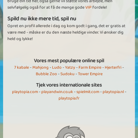
bruge din tid her, også gerne vil støtte vores arbejde, men
selvfølgelig også for at få de mange gode
VIP
fordele!
Spild nu ikke mere tid, spil nu
Opret en profil allerede i dag og kom godt i gang, det er gratis at
være med - måske er du den næste heldige vinder. Vi ønsker dig
held og lykke!
Vores mest populære online spil
7 kabale
-
Mahjong
-
Ludo
-
Yatzy
-
Farm Empire
-
Hjerterfri
-
Bubble Zoo
-
Sudoku
-
Tower Empire
Tjek vores internationale sites
playtopia.com
-
playandwin.co.uk
-
spielmit.com
-
playtopia.nl
-
playtopia.fr