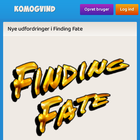
Komogvind
Opret bruger
Log ind
Nye udfordringer i Finding Fate