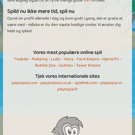
selvfølgelig også for at få de mange gode
VIP
fordele!
Spild nu ikke mere tid, spil nu
Opret en profil allerede i dag og kom godt i gang, det er gratis at
være med - måske er du den næste heldige vinder. Vi ønsker dig
held og lykke!
Vores mest populære online spil
7 kabale
-
Mahjong
-
Ludo
-
Yatzy
-
Farm Empire
-
Hjerterfri
-
Bubble Zoo
-
Sudoku
-
Tower Empire
Tjek vores internationale sites
playtopia.com
-
playandwin.co.uk
-
spielmit.com
-
playtopia.nl
-
playtopia.fr