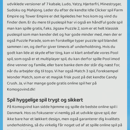
udviklede versioner af 7 kabale, Ludo, Yatzy, Hjerterfri, Minestryger,
Sudoku og Mahjong. Leder du efter de kendte Idle Clicker spil Farm
Empire og Tower Empire er det ligeledes her hos kom og vind du
finder dem. Er du mere til puslespil har vi også en håndful gode spil
man kan spille gratis, f.eks. Jigsaw Puzzle 2, som er et helt klassisk
puslespil som man kender det og har gode minder med, men der er
også Puzzle Parade, som en forskellige typer puzzle spil blandet
sammen i en, og derfor giver timevis af underholdning. Hvis du
godt kan lide at skyde efter ting, kan vi klart anbefale vores Pool
spil, som også er et multiplayer spil, du kan derfor spille Pool imod
dine venner og familie, eller bare banke dem der står dig næst for,
når du arbejder dig til tops. Vi har også Match 3 spil, foreksempel
Wonder Match, som er et magisk frisk pust på det kendte Candy
Crush. Ja, vi har mange gode gratis online spil her på
Komogovind.dk!
Spil hyggelige spil trygt og sikkert
På Komogvind kan sidde hjemme og spille de bedste online spil i
Danmark. Hos os fokuserer vi nemlig på at udvikle sjove spil, der
ikke bare har et lækkert design, men også garanterer dig kvalitets
underholdning, så du virkelig får noget ud af at spille online spil på