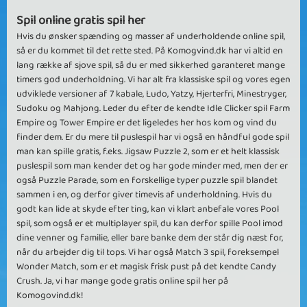
Spil online gratis spil her
Hvis du ønsker spænding og masser af underholdende online spil,
så er du kommet til det rette sted. På Komogvind.dk har vi altid en
lang række af sjove spil, så du er med sikkerhed garanteret mange
timers god underholdning. Vi har alt fra klassiske spil og vores egen
udviklede versioner af 7 kabale, Ludo, Yatzy, Hjerterfri, Minestryger,
Sudoku og Mahjong. Leder du efter de kendte Idle Clicker spil Farm
Empire og Tower Empire er det ligeledes her hos kom og vind du
finder dem. Er du mere til puslespil har vi også en håndful gode spil
man kan spille gratis, f.eks. Jigsaw Puzzle 2, som er et helt klassisk
puslespil som man kender det og har gode minder med, men der er
også Puzzle Parade, som en forskellige typer puzzle spil blandet
sammen i en, og derfor giver timevis af underholdning. Hvis du
godt kan lide at skyde efter ting, kan vi klart anbefale vores Pool
spil, som også er et multiplayer spil, du kan derfor spille Pool imod
dine venner og familie, eller bare banke dem der står dig næst for,
når du arbejder dig til tops. Vi har også Match 3 spil, foreksempel
Wonder Match, som er et magisk frisk pust på det kendte Candy
Crush. Ja, vi har mange gode gratis online spil her på
Komogovind.dk!