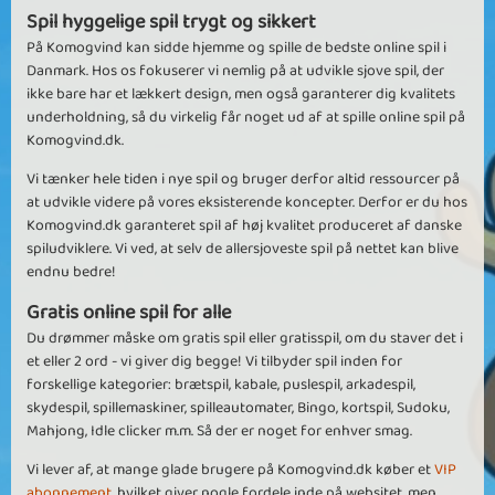
Spil hyggelige spil trygt og sikkert
På Komogvind kan sidde hjemme og spille de bedste online spil i
Danmark. Hos os fokuserer vi nemlig på at udvikle sjove spil, der
ikke bare har et lækkert design, men også garanterer dig kvalitets
underholdning, så du virkelig får noget ud af at spille online spil på
Komogvind.dk.
Vi tænker hele tiden i nye spil og bruger derfor altid ressourcer på
at udvikle videre på vores eksisterende koncepter. Derfor er du hos
Komogvind.dk garanteret spil af høj kvalitet produceret af danske
spiludviklere. Vi ved, at selv de allersjoveste spil på nettet kan blive
endnu bedre!
Gratis online spil for alle
Du drømmer måske om gratis spil eller gratisspil, om du staver det i
et eller 2 ord - vi giver dig begge! Vi tilbyder spil inden for
forskellige kategorier: brætspil, kabale, puslespil, arkadespil,
skydespil, spillemaskiner, spilleautomater, Bingo, kortspil, Sudoku,
Mahjong, Idle clicker m.m. Så der er noget for enhver smag.
Vi lever af, at mange glade brugere på Komogvind.dk køber et
VIP
abonnement
, hvilket giver nogle fordele inde på websitet, men