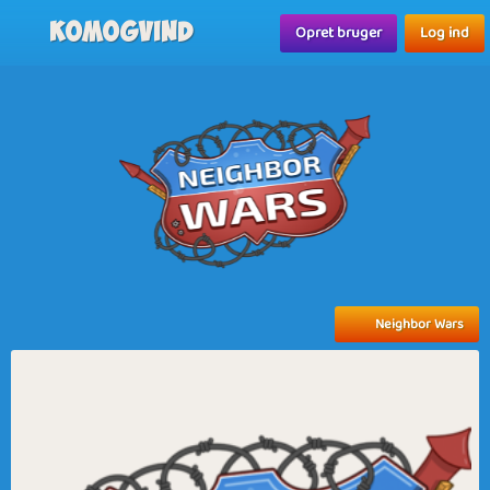
Komogvind
Opret bruger
Log ind
Neighbor Wars