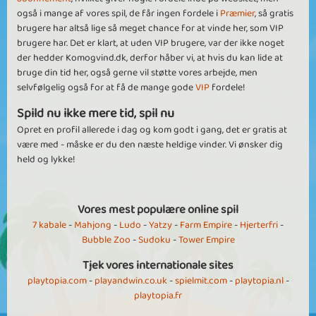
også i mange af vores spil, de får ingen fordele i
Præmier
, så gratis
brugere har altså lige så meget chance for at vinde her, som VIP
brugere har. Det er klart, at uden VIP brugere, var der ikke noget
der hedder Komogvind.dk, derfor håber vi, at hvis du kan lide at
bruge din tid her, også gerne vil støtte vores arbejde, men
selvfølgelig også for at få de mange gode
VIP
fordele!
Spild nu ikke mere tid, spil nu
Opret en profil allerede i dag og kom godt i gang, det er gratis at
være med - måske er du den næste heldige vinder. Vi ønsker dig
held og lykke!
Vores mest populære online spil
7 kabale
-
Mahjong
-
Ludo
-
Yatzy
-
Farm Empire
-
Hjerterfri
-
Bubble Zoo
-
Sudoku
-
Tower Empire
Tjek vores internationale sites
playtopia.com
-
playandwin.co.uk
-
spielmit.com
-
playtopia.nl
-
playtopia.fr