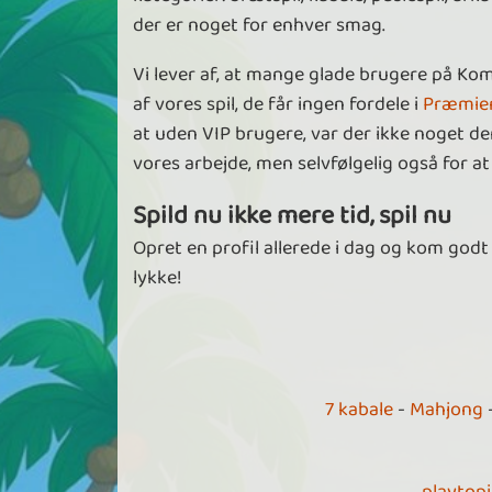
der er noget for enhver smag.
Vi lever af, at mange glade brugere på Ko
af vores spil, de får ingen fordele i
Præmie
at uden VIP brugere, var der ikke noget der
vores arbejde, men selvfølgelig også for 
Spild nu ikke mere tid, spil nu
Opret en profil allerede i dag og kom godt
lykke!
7 kabale
-
Mahjong
playtop