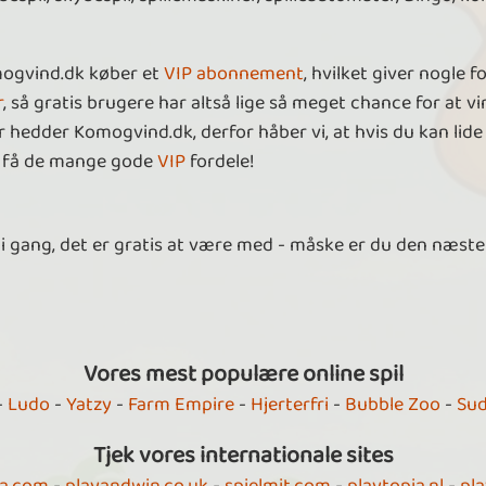
mogvind.dk køber et
VIP abonnement
, hvilket giver nogle 
r
, så gratis brugere har altså lige så meget chance for at vi
 hedder Komogvind.dk, derfor håber vi, at hvis du kan lide a
at få de mange gode
VIP
fordele!
 i gang, det er gratis at være med - måske er du den næste 
Vores mest populære online spil
-
Ludo
-
Yatzy
-
Farm Empire
-
Hjerterfri
-
Bubble Zoo
-
Su
Tjek vores internationale sites
ia.com
-
playandwin.co.uk
-
spielmit.com
-
playtopia.nl
-
pla