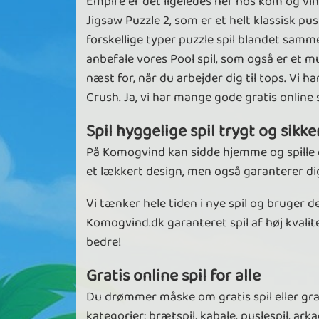
Empire er det ligeledes her hos kom og vind
Jigsaw Puzzle 2, som er et helt klassisk 
forskellige typer puzzle spil blandet samme
anbefale vores Pool spil, som også er et mu
næst for, når du arbejder dig til tops. Vi
Crush. Ja, vi har mange gode gratis online
Spil hyggelige spil trygt og sikke
På Komogvind kan sidde hjemme og spille de
et lækkert design, men også garanterer dig 
Vi tænker hele tiden i nye spil og bruger d
Komogvind.dk garanteret spil af høj kvalite
bedre!
Gratis online spil for alle
Du drømmer måske om gratis spil eller gratis
kategorier: brætspil, kabale, puslespil, ark