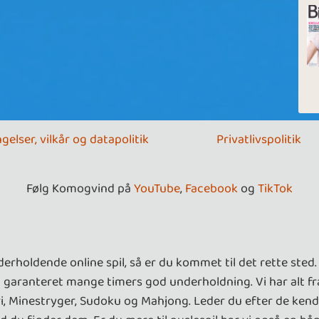
gelser, vilkår og datapolitik
Privatlivspolitik
Følg Komogvind på
YouTube
,
Facebook
og
TikTok
holdende online spil, så er du kommet til det rette sted. 
d garanteret mange timers god underholdning. Vi har alt fra
fri, Minestryger, Sudoku og Mahjong. Leder du efter de ken