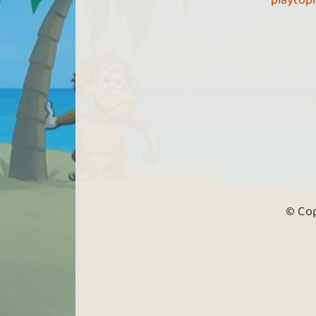
© Cop