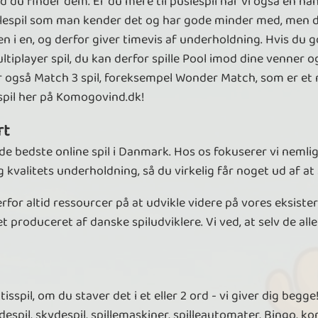
 du finder dem. Er du mere til puslespil har vi også en hånd
puslespil som man kender det og har gode minder med, men 
n i en, og derfor giver timevis af underholdning. Hvis du god
ltiplayer spil, du kan derfor spille Pool imod dine venner o
 har også Match 3 spil, foreksempel Wonder Match, som er e
 spil her på Komogovind.dk!
rt
 bedste online spil i Danmark. Hos os fokuserer vi nemlig p
kvalitets underholdning, så du virkelig får noget ud af at 
erfor altid ressourcer på at udvikle videre på vores eksist
t produceret af danske spiludviklere. Vi ved, at selv de all
spil, om du staver det i et eller 2 ord - vi giver dig begge! 
adespil, skydespil, spillemaskiner, spilleautomater, Bingo, ko