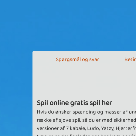
Spørgsmål og svar
Betin
Spil online gratis spil her
Hvis du ønsker spænding og masser af under
række af sjove spil, så du er med sikkerhe
versioner af 7 kabale, Ludo, Yatzy, Hjerter