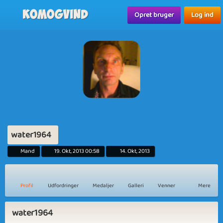
Komogvind
Opret bruger
Log ind
water1964
Mand
19. Okt, 2013 00:58
14. Okt, 2013
Profil
Udfordringer
Medaljer
Galleri
Venner
Mere
water1964