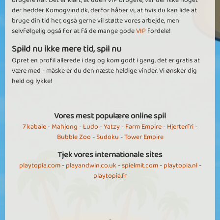
brugere har. Det er klart, at uden VIP brugere, var der ikke noget
der hedder Komogvind.dk, derfor håber vi, at hvis du kan lide at
bruge din tid her, også gerne vil støtte vores arbejde, men
selvfølgelig også for at få de mange gode
VIP
fordele!
Spild nu ikke mere tid, spil nu
Opret en profil allerede i dag og kom godt i gang, det er gratis at
være med - måske er du den næste heldige vinder. Vi ønsker dig
held og lykke!
Vores mest populære online spil
7 kabale
-
Mahjong
-
Ludo
-
Yatzy
-
Farm Empire
-
Hjerterfri
-
Bubble Zoo
-
Sudoku
-
Tower Empire
Tjek vores internationale sites
playtopia.com
-
playandwin.co.uk
-
spielmit.com
-
playtopia.nl
-
playtopia.fr