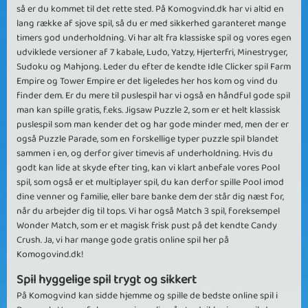
så er du kommet til det rette sted. På Komogvind.dk har vi altid en
lang række af sjove spil, så du er med sikkerhed garanteret mange
timers god underholdning. Vi har alt fra klassiske spil og vores egen
udviklede versioner af 7 kabale, Ludo, Yatzy, Hjerterfri, Minestryger,
Sudoku og Mahjong. Leder du efter de kendte Idle Clicker spil Farm
Empire og Tower Empire er det ligeledes her hos kom og vind du
finder dem. Er du mere til puslespil har vi også en håndful gode spil
man kan spille gratis, f.eks. Jigsaw Puzzle 2, som er et helt klassisk
puslespil som man kender det og har gode minder med, men der er
også Puzzle Parade, som en forskellige typer puzzle spil blandet
sammen i en, og derfor giver timevis af underholdning. Hvis du
godt kan lide at skyde efter ting, kan vi klart anbefale vores Pool
spil, som også er et multiplayer spil, du kan derfor spille Pool imod
dine venner og familie, eller bare banke dem der står dig næst for,
når du arbejder dig til tops. Vi har også Match 3 spil, foreksempel
Wonder Match, som er et magisk frisk pust på det kendte Candy
Crush. Ja, vi har mange gode gratis online spil her på
Komogovind.dk!
Spil hyggelige spil trygt og sikkert
På Komogvind kan sidde hjemme og spille de bedste online spil i