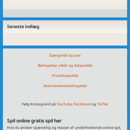
Seneste indlæg
Spørgsmål og svar
Betingelser, vilkår og datapolitik
Privatlivspolitik
Abonnementsbetingelser
Følg Komogvind på
YouTube
,
Facebook
og
TikTok
Spil online gratis spil her
Hvis du ønsker spænding og masser af underholdende online spil,