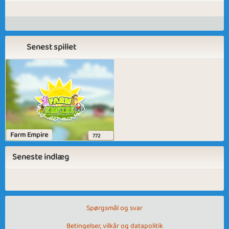
Senest spillet
Farm Empire
772
Seneste indlæg
Spørgsmål og svar
Betingelser, vilkår og datapolitik