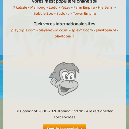
Vores mest populære online spil
7 kabale
-
Mahjong
-
Ludo
-
Yatzy
-
Farm Empire
-
Hjerterfri
-
Bubble Zoo
-
Sudoku
-
Tower Empire
Tjek vores internationale sites
playtopia.com
-
playandwin.co.uk
-
spielmit.com
-
playtopia.nl
-
playtopia.fr
© Copyright 2000-2026 Komogvind.dk - Alle rettigheder
forbeholdes
Kontakt Komogvind.dk