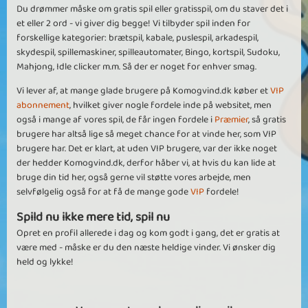
Du drømmer måske om gratis spil eller gratisspil, om du staver det i
et eller 2 ord - vi giver dig begge! Vi tilbyder spil inden for
forskellige kategorier: brætspil, kabale, puslespil, arkadespil,
skydespil, spillemaskiner, spilleautomater, Bingo, kortspil, Sudoku,
Mahjong, Idle clicker m.m. Så der er noget for enhver smag.
Vi lever af, at mange glade brugere på Komogvind.dk køber et
VIP
abonnement
, hvilket giver nogle fordele inde på websitet, men
også i mange af vores spil, de får ingen fordele i
Præmier
, så gratis
brugere har altså lige så meget chance for at vinde her, som VIP
brugere har. Det er klart, at uden VIP brugere, var der ikke noget
der hedder Komogvind.dk, derfor håber vi, at hvis du kan lide at
bruge din tid her, også gerne vil støtte vores arbejde, men
selvfølgelig også for at få de mange gode
VIP
fordele!
Spild nu ikke mere tid, spil nu
Opret en profil allerede i dag og kom godt i gang, det er gratis at
være med - måske er du den næste heldige vinder. Vi ønsker dig
held og lykke!